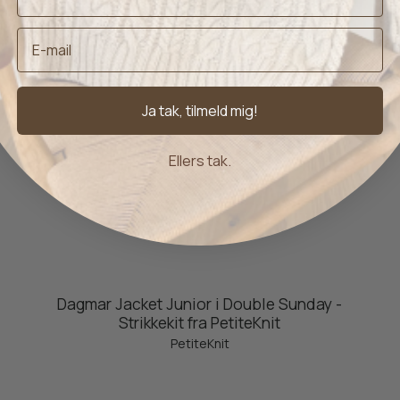
Ja tak, tilmeld mig!
Ellers tak.
Dagmar Jacket Junior i Double Sunday -
Strikkekit fra PetiteKnit
PetiteKnit