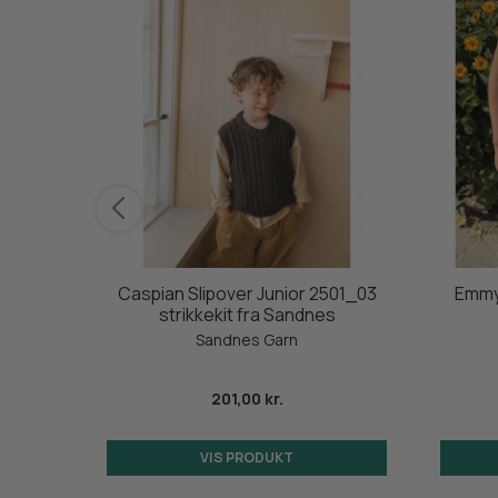
it fra
Caspian Slipover Junior 2501_03
Emmy 
strikkekit fra Sandnes
søe
Sandnes Garn
201,00 kr.
VIS PRODUKT