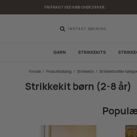
FRI FRAGT VED KØB OVER 299 KR.
GARN
STRIKKEKITS
STRIKKE
Forside
/
Produktkatalog
/
Strikkekits
/
Strikkekits efter kategor
Strikkekit børn (2-8 år)
Populær