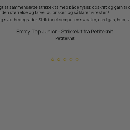
lgt at sammensætte strikkekits med både fysisk opskrift og garn til dig
 den størrelse og farve, du ønsker, og så klarer vi resten!
ser og sværhedegrader. Strik for eksempel en sweater, cardigan, huer, 
Emmy Top Junior - Strikkekit fra Petiteknit
PetiteKnit