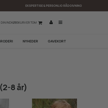
EKSPERTISE & PERSONLIG RÅDGIVNING
DIN INDKØBSKURV ER TOM
BRODERI
NYHEDER
GAVEKORT
(2-8 år)