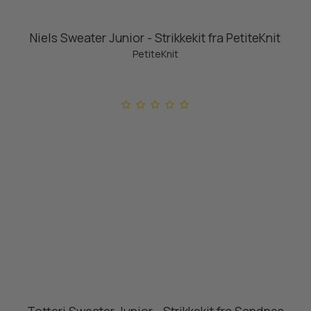
Niels Sweater Junior - Strikkekit fra PetiteKnit
PetiteKnit
Totteri Sweater Junior - Strikkekit fra Sandnes