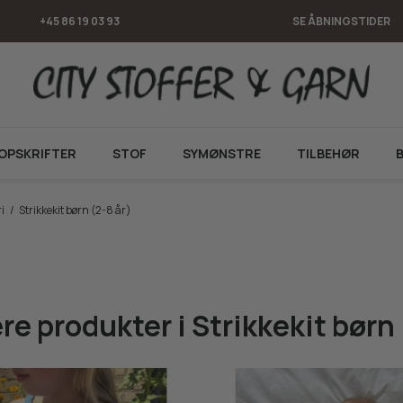
+45 86 19 03 93
SE ÅBNINGSTIDER
OPSKRIFTER
STOF
SYMØNSTRE
TILBEHØR
i
/
Strikkekit børn (2-8 år)
e produkter i Strikkekit børn 