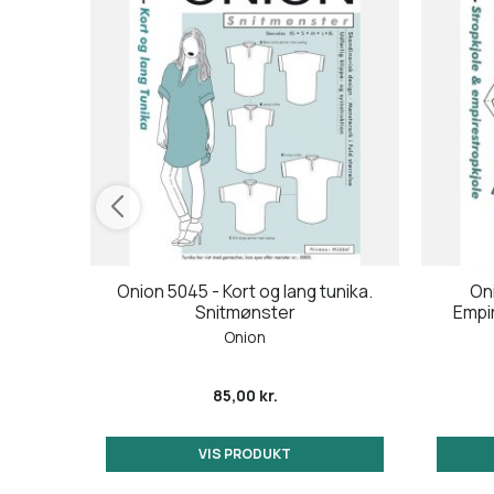
ering -
Onion 5045 - Kort og lang tunika.
Oni
er
Snitmønster
Empi
Onion
85,00 kr.
VIS PRODUKT