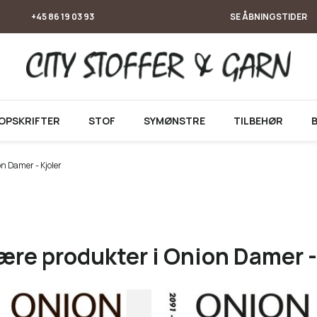
+45 86 19 03 93
SE ÅBNINGSTIDER
OPSKRIFTER
STOF
SYMØNSTRE
TILBEHØR
n Damer - Kjoler
re produkter i Onion Damer -