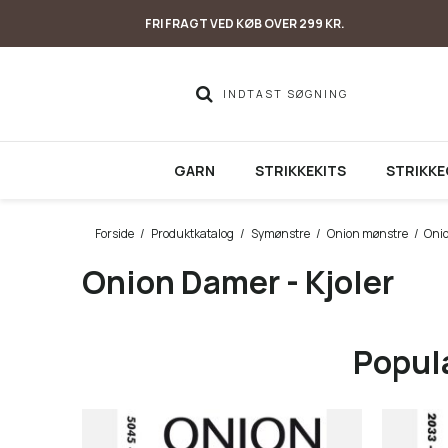
FRI FRAGT VED KØB OVER 299 KR.
GARN
STRIKKEKITS
STRIKKE
Forside
/
Produktkatalog
/
Symønstre
/
Onion mønstre
/
Onio
Onion Damer - Kjoler
Populæ