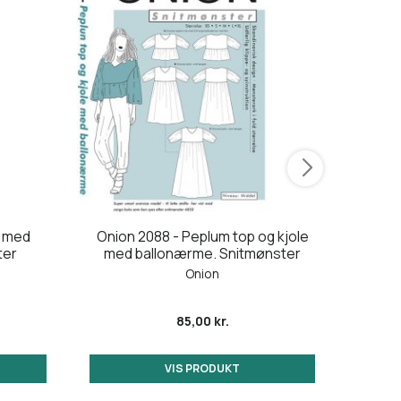
e med
Onion 2088 - Peplum top og kjole
On
ter
med ballonærme. Snitmønster
ra
Onion
85,00 kr.
VIS PRODUKT