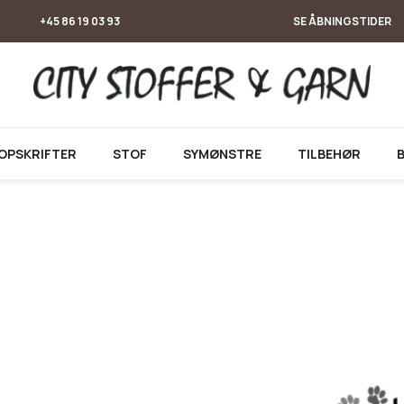
+45 86 19 03 93
SE ÅBNINGSTIDER
OPSKRIFTER
STOF
SYMØNSTRE
TILBEHØR