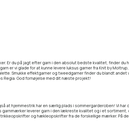
er. Er du på jagt efter garn i den absolut bedste kvalitet, finder du
t garn er vi glade for at kunne levere luksus garner fra
Knit by Moltrup
lette. Smukke effektgarner og tweedgarner finder du blandt andet
os
Regia
. God fornøjelse med dit næste projekt!
også at hjemmestrik har en særlig plads i sommergarderoben! Vi har
garnmærker leverer garn i den lækreste kvalitet og i et sortiment, 
ig strikkeopskrifter og hækleopskrifter fra de forskellige mærker. På de