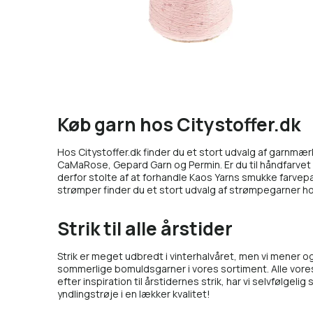
Køb garn hos Citystoffer.dk
Hos Citystoffer.dk finder du et stort udvalg af garnmærk
CaMaRose
,
Gepard Garn
og
Permin
. Er du til håndfarve
derfor stolte af at forhandle
Kaos Yarns
smukke farvepa
strømper finder du et stort udvalg af strømpegarner h
Strik til alle årstider
Strik er meget udbredt i vinterhalvåret, men vi mener 
sommerlige bomuldsgarner i vores sortiment. Alle vores 
efter inspiration til årstidernes strik, har vi selvfølgel
yndlingstrøje i en lækker kvalitet!