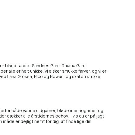
 her blandt andet
Sandnes Garn,
Rauma Garn
,
, der alle er helt unikke. Vi elsker smukke farver, og vi er
 ved
Lana Grossa
,
Rico
og
Rowan
, og skal du strikke
 derfor både varme uldgarner, bløde merinogarner og
der dækker alle årstidernes behov. Hvis du er på jagt
n måde er dejligt nemt for dig, at finde lige din