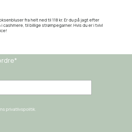
enbluser fra helt ned til 118 kr. Er du på jagt efter
 i cashmere, til billige strømpegarner. Hvis du er i tvivl
ice!
ordre*
s privatlivspolitik.