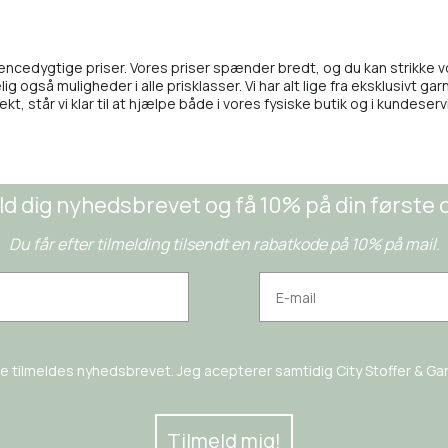
rencedygtige priser. Vores priser spænder bredt, og du kan strikke voks
g også muligheder i alle prisklasser. Vi har alt lige fra eksklusivt garn
ekt, står vi klar til at hjælpe både i vores fysiske butik og i kundeserv
ld dig nyhedsbrevet og få 10% på din første 
Du får efter tilmelding tilsendt en rabatkode på 10% på mail.
rne tilmeldes nyhedsbrevet. Jeg acepterer samtidig City Stoffer & Garn
Tilmeld mig!