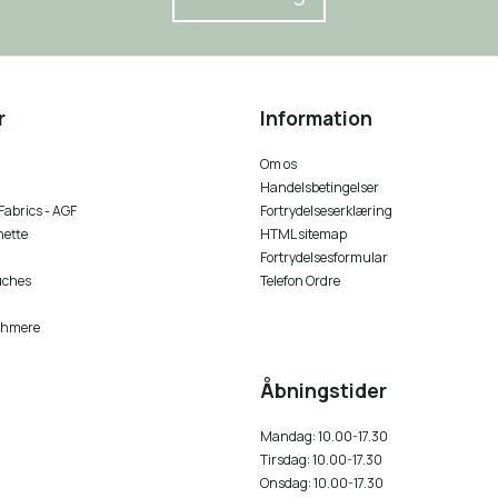
r
Information
Om os
Handelsbetingelser
 Fabrics - AGF
Fortrydelseserklæring
nette
HTML sitemap
Fortrydelsesformular
uches
Telefon Ordre
shmere
Åbningstider
Mandag: 10.00-17.30
Tirsdag: 10.00-17.30
Onsdag: 10.00-17.30