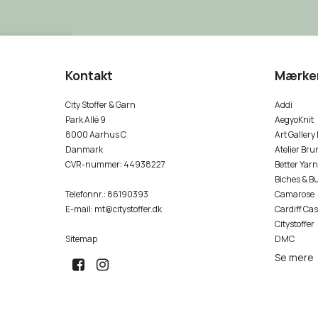
Kontakt
Mærke
City Stoffer & Garn
Addi
Park Allé 9
AegyoKnit
8000 Aarhus C
Art Gallery
Danmark
Atelier Bru
CVR-nummer
:
44938227
Better Yarn
Biches & B
Telefonnr.
:
86190393
Camarose
E-mail
:
mt@citystoffer.dk
Cardiff Ca
Citystoffer
Sitemap
DMC
Se mere