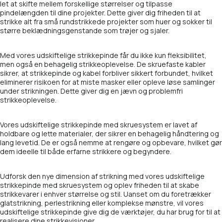
let at skifte mellem forskellige størrelser og tilpasse
pindelængden til dine projekter. Dette giver dig friheden til at
strikke alt fra små rundstrikkede projekter som huer og sokker til
større beklædningsgenstande som trøjer og sjaler.
Med vores udskiftelige strikkepinde får du ikke kun fleksibilitet,
men også en behagelig strikkeoplevelse. De skruefaste kabler
sikrer, at strikkepinde og kabel forbliver sikkert forbundet, hvilket
eliminerer risikoen for at miste masker eller opleve løse samlinger
under strikningen. Dette giver dig en jævn og problemfri
strikkeoplevelse.
Vores udskiftelige strikkepinde med skruesystem er lavet af
holdbare og lette materialer, der sikrer en behagelig håndtering og
lang levetid. De er også nemme at rengøre og opbevare, hvilket gør
dem ideelle til både erfarne strikkere og begyndere.
Udforsk den nye dimension af strikning med vores udskiftelige
strikkepinde med skruesystem og oplev friheden til at skabe
strikkevarer i enhver størrelse og stil. Uanset om du foretrækker
glatstrikning, perlestrikning eller komplekse mønstre, vil vores
udskiftelige strikkepinde give dig de værktøjer, du har brug for til at
realisere dine strikkevisioner.