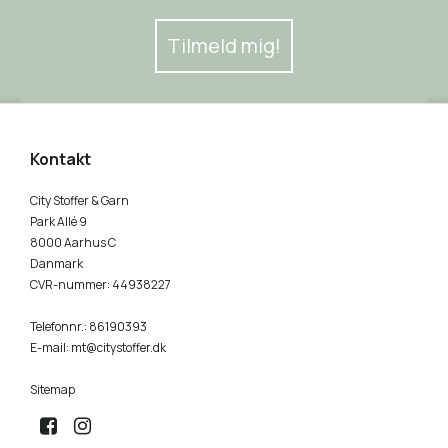
Tilmeld mig!
Kontakt
City Stoffer & Garn
Park Allé 9
8000 Aarhus C
Danmark
CVR-nummer
:
44938227
Telefonnr.
:
86190393
E-mail
:
mt@citystoffer.dk
Sitemap