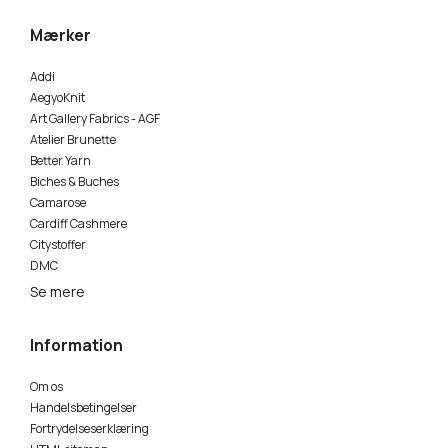
Mærker
Addi
AegyoKnit
Art Gallery Fabrics - AGF
Atelier Brunette
Better Yarn
Biches & Buches
Camarose
Cardiff Cashmere
Citystoffer
DMC
Se mere
Information
Om os
Handelsbetingelser
Fortrydelseserklæring