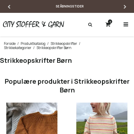
ÅBNINGSTIDER
EKSPERTISE & PERS
0
Forside
/
Produktkatalog
/
Strikkeopskrifter
/
Strikkekategorier
/
Strikkeopskrifter Børn
Strikkeopskrifter Børn
Populære produkter i Strikkeopskrifter
Børn