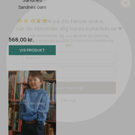
Sandnes
Sandnes Garn
Få 10% på din første ordre,
når du tilmelder dig vores nyhedsbrev
🤎
Når du tilmelder dig, accepterer du samtidig
vores
persondatapolitik
. Du kan altid afmelde dig
igen.
568,00 kr.
VIS PRODUKT
Ja tak, tilmeld mig!
Ellers tak.