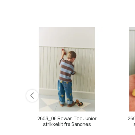
_3a
2603_06 Rowan Tee Junior
26
strikkekit fra Sandnes