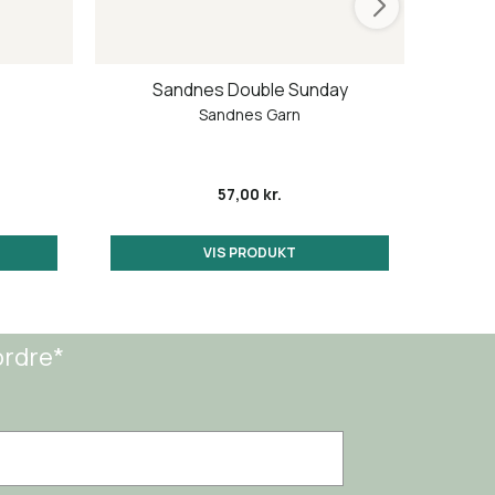
Sandnes Double Sunday
C
Sandnes Garn
57,00 kr.
VIS PRODUKT
ordre*