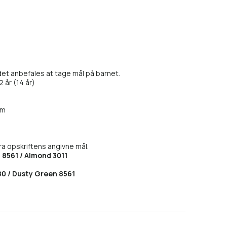
det anbefales at tage mål på barnet.
12 år (14 år)
cm
 opskriftens angivne mål.
 8561 / Almond 3011
80 / Dusty Green 8561