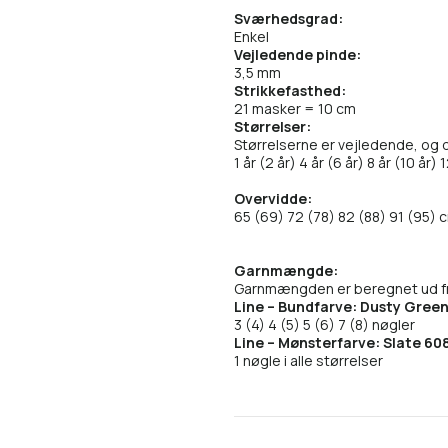
Sværhedsgrad:
Enkel
Vejledende pinde:
3,5 mm
Strikkefasthed:
21 masker = 10 cm
Størrelser:
Størrelserne er vejledende, og 
1 år (2 år) 4 år (6 år) 8 år (10 år) 
Overvidde:
65 (69) 72 (78) 82 (88) 91 (95) 
Garnmængde:
Garnmængden er beregnet ud fra
Line – Bundfarve: Dusty Green
3 (4) 4 (5) 5 (6) 7 (8) nøgler
Line – Mønsterfarve: Slate 60
1 nøgle i alle størrelser