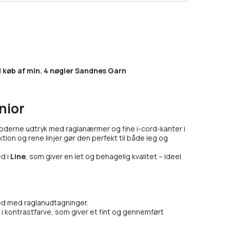
 køb af min. 4 nøgler Sandnes Garn
nior
moderne udtryk med raglanærmer og fine i-cord-kanter i
tion og rene linjer gør den perfekt til både leg og
d i
Line
, som giver en let og behagelig kvalitet – ideel
ed med raglanudtagninger.
i kontrastfarve, som giver et fint og gennemført