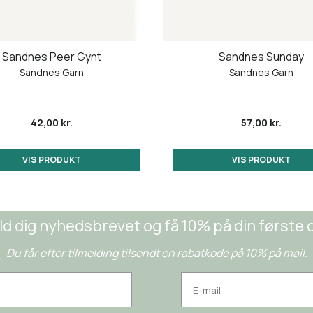
Sandnes Peer Gynt
Sandnes Sunday
Sandnes Garn
Sandnes Garn
42,00 kr.
57,00 kr.
VIS PRODUKT
VIS PRODUKT
ld dig nyhedsbrevet og få 10% på din første 
Du får efter tilmelding tilsendt en rabatkode på 10% på mail.