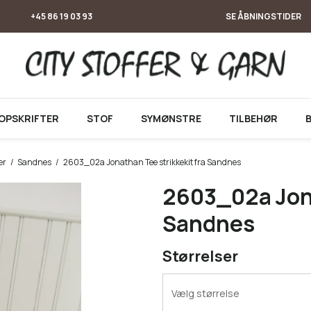
+45 86 19 03 93
SE ÅBNINGSTIDER
OPSKRIFTER
STOF
SYMØNSTRE
TILBEHØR
er
/
Sandnes
/
2603_02a Jonathan Tee strikkekit fra Sandnes
2603_02a Jona
Sandnes
Størrelser
Vælg størrelse