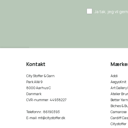
Ja tak, jeg vil ge
Kontakt
Mærke
City Stoffer & Garn
Addi
Park Allé 9
AegyoKnit
8000 Aarhus C
Art Gallery
Danmark
Atelier Bru
CVR-nummer
:
44938227
Better Yarn
Biches & B
Telefonnr.
:
86190393
Camarose
E-mail
:
mt@citystoffer.dk
Cardiff Ca
Citystoffer