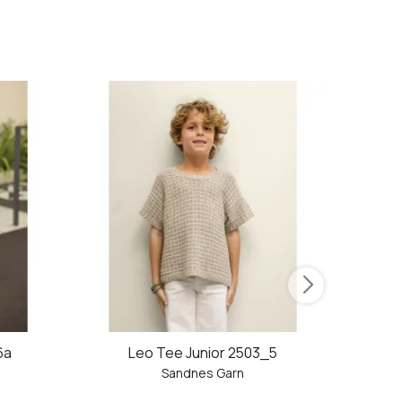
6a
Leo Tee Junior 2503_5
Ro
Sandnes Garn