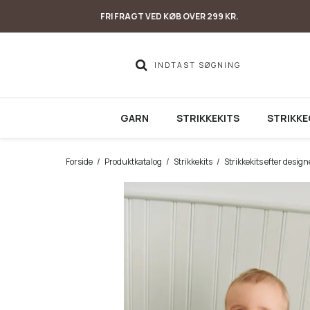
FRI FRAGT VED KØB OVER 299 KR.
GARN
STRIKKEKITS
STRIKKE
Forside
/
Produktkatalog
/
Strikkekits
/
Strikkekits efter design