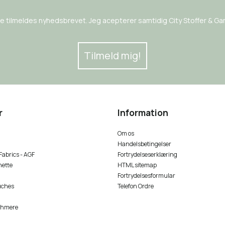
rne tilmeldes nyhedsbrevet. Jeg acepterer samtidig City Stoffer & Garn
Tilmeld mig!
r
Information
Om os
Handelsbetingelser
 Fabrics - AGF
Fortrydelseserklæring
nette
HTML sitemap
Fortrydelsesformular
uches
Telefon Ordre
shmere