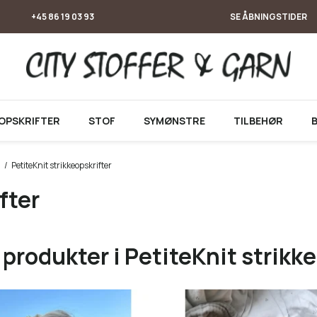
+45 86 19 03 93
SE ÅBNINGSTIDER
OPSKRIFTER
STOF
SYMØNSTRE
TILBEHØR
/
PetiteKnit strikkeopskrifter
fter
produkter i PetiteKnit strikke