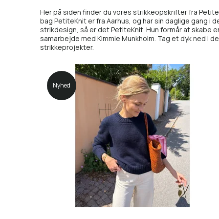
Her på siden finder du vores strikkeopskrifter fra Peti
bag PetiteKnit er fra Aarhus, og har sin daglige gang i d
strikdesign, så er det PetiteKnit. Hun formår at skabe 
samarbejde med Kimmie Munkholm. Tag et dyk ned i den fo
strikkeprojekter.
Nyhed