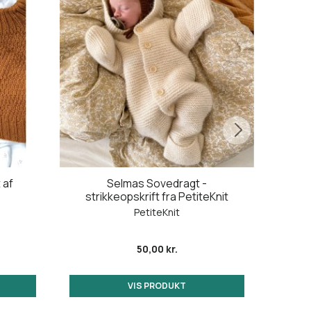
 af
Selmas Sovedragt -
C
strikkeopskrift fra PetiteKnit
str
PetiteKnit
50,00 kr.
VIS PRODUKT