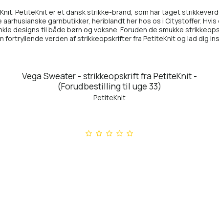
teKnit. PetiteKnit er et dansk strikke-brand, som har taget strikkev
e aarhusianske garnbutikker, heriblandt her hos os i Citystoffer. Hvi
enkle designs til både børn og voksne. Foruden de smukke strikkeopsk
rtryllende verden af strikkeopskrifter fra PetiteKnit og lad dig ins
Vega Sweater - strikkeopskrift fra PetiteKnit -
(Forudbestilling til uge 33)
PetiteKnit