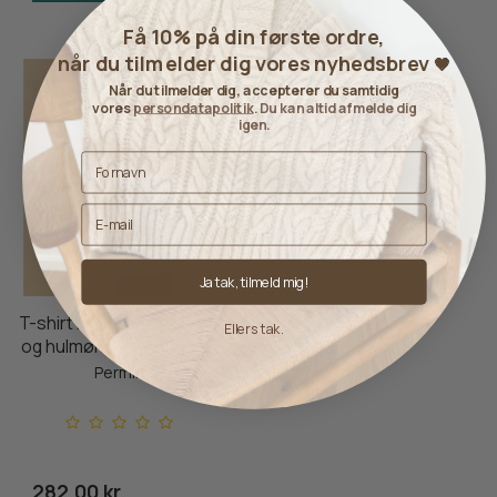
Få 10% på din første ordre,
når du tilmelder dig vores nyhedsbrev
🤎
Når du tilmelder dig, accepterer du samtidig
vores
persondatapolitik
. Du kan altid afmelde dig
igen.
Ja tak, tilmeld mig!
T-shirt med sadelskulder
Ellers tak.
og hulmønster - Str. S-M
Permin
282,00 kr.