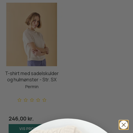
T-shirt med sadelskulder
og hulmønster - Str. SX
Permin
246,00 kr.
VIS PRODUKT