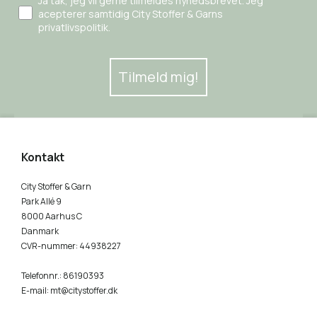
Ja tak, jeg vil gerne tilmeldes nyhedsbrevet. Jeg
acepterer samtidig City Stoffer & Garns
privatlivspolitik.
Tilmeld mig!
Kontakt
City Stoffer & Garn
Park Allé 9
8000 Aarhus C
Danmark
CVR-nummer
:
44938227
Telefonnr.
:
86190393
E-mail
:
mt@citystoffer.dk