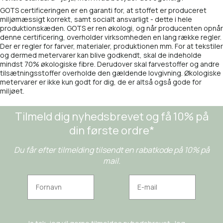
GOTS certificeringen er en garanti for, at stoffet er produceret
miljømæssigt korrekt, samt socialt ansvarligt - dette i hele
produktionskæden. GOTS er ren økologi, og når producenten opnår
denne certificering, overholder virksomheden en lang række regler.
Der er regler for farver, materialer, produktionen mm. For at tekstiler
og dermed metervarer kan blive godkendt, skal de indeholde
mindst 70% økologiske fibre. Derudover skal farvestoffer og andre
tilsætningsstoffer overholde den gældende lovgivning. Økologiske
metervarer er ikke kun godt for dig, de er altså også gode for
miljøet.
Tilmeld dig nyhedsbrevet og få 10% på
din første ordre*
Du får efter tilmelding tilsendt en rabatkode på 10% på
mail.