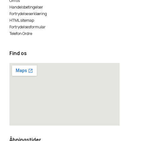
Om os
Handelsbetingelser
Fortrydelseserklæring
HTML sitemap
Fortrydelsesformular
Telefon Ordre
Find os
how to embed a google map
Åbningstider