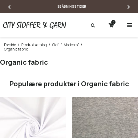
SE ÅBNINGSTIDER
0
Forside
/
Produktkatalog
/
Stof
/
Modestof
/
Organic fabric
Organic fabric
Populære produkter i Organic fabric