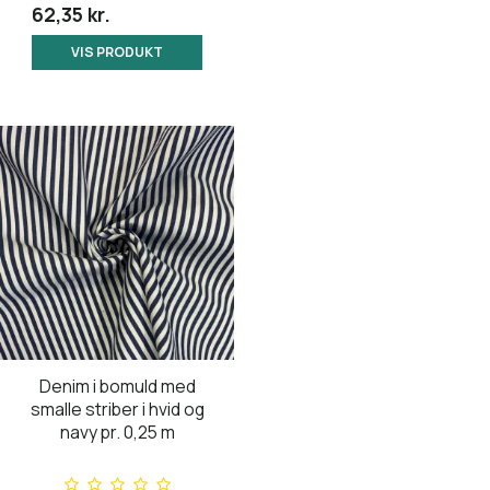
62,35 kr.
VIS PRODUKT
Denim i bomuld med
smalle striber i hvid og
navy pr. 0,25 m