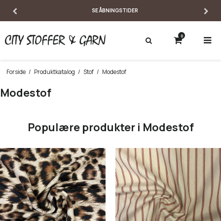
EKSPERTISE & PERSONLIG RÅDGIVNING
0
Forside
/
Produktkatalog
/
Stof
/
Modestof
Modestof
Populære produkter i Modestof