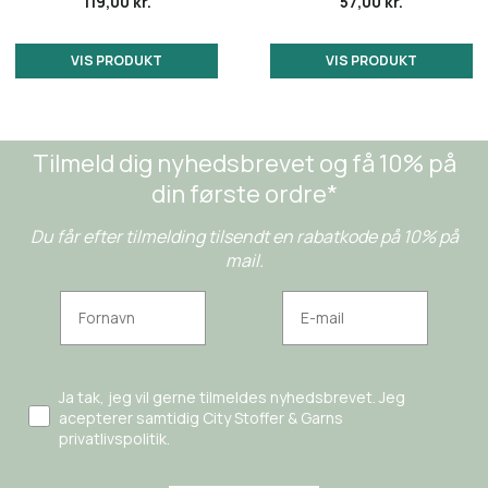
119,00 kr.
57,00 kr.
VIS PRODUKT
VIS PRODUKT
Tilmeld dig nyhedsbrevet og få 10% på
din første ordre*
Du får efter tilmelding tilsendt en rabatkode på 10% på
mail.
Ja tak, jeg vil gerne tilmeldes nyhedsbrevet. Jeg
acepterer samtidig City Stoffer & Garns
privatlivspolitik.