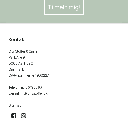
Tilmeld mig!
Kontakt
City Stoffer & Garn
Park Allé 9
8000 Aarhus C
Danmark
CVR-nummer
:
44938227
Telefonnr.
:
86190393
E-mail
:
mt@citystoffer.dk
Sitemap