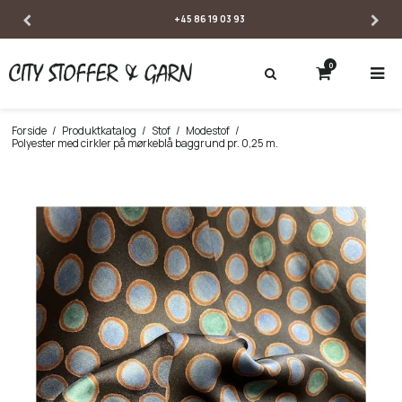
+45 86 19 03 93
0
Forside
/
Produktkatalog
/
Stof
/
Modestof
/
Polyester med cirkler på mørkeblå baggrund pr. 0,25 m.