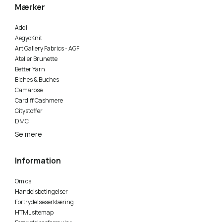
Mærker
Addi
AegyoKnit
Art Gallery Fabrics - AGF
Atelier Brunette
Better Yarn
Biches & Buches
Camarose
Cardiff Cashmere
Citystoffer
DMC
Se mere
Information
Om os
Handelsbetingelser
Fortrydelseserklæring
HTML sitemap