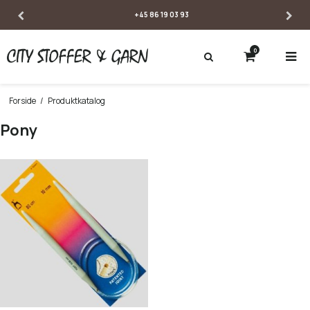
 03 93
SE ÅBNINGSTID
0
Forside
/
Produktkatalog
Pony