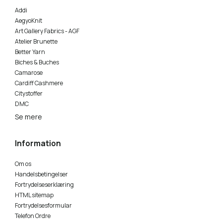
Addi
AegyoKnit
Art Gallery Fabrics - AGF
Atelier Brunette
Better Yarn
Biches & Buches
Camarose
Cardiff Cashmere
Citystoffer
DMC
Se mere
Information
Om os
Handelsbetingelser
Fortrydelseserklæring
HTML sitemap
Fortrydelsesformular
Telefon Ordre