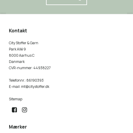
Kontakt
City Stoffer & Garn
Park Allé 9
8000 Aarhus C
Danmark
CVR-nummer
:
44938227
Telefonnr.
:
86190393
E-mail
:
mt@citystoffer.dk
Sitemap
Mærker