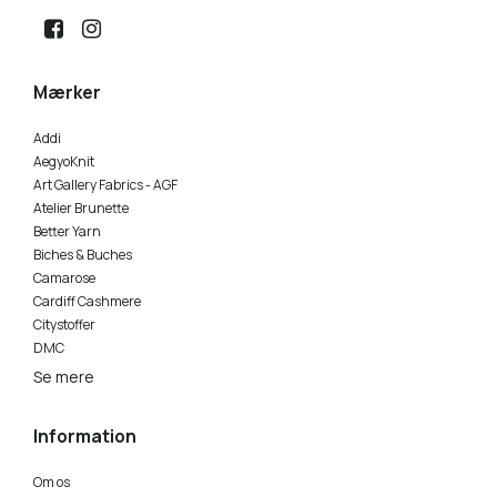
Mærker
Addi
AegyoKnit
Art Gallery Fabrics - AGF
Atelier Brunette
Better Yarn
Biches & Buches
Camarose
Cardiff Cashmere
Citystoffer
DMC
Se mere
Information
Om os