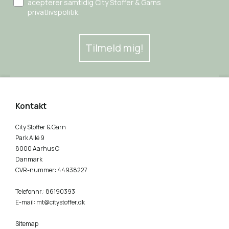
acepterer samtidig City Stoffer & Garns
privatlivspolitik.
Tilmeld mig!
Kontakt
City Stoffer & Garn
Park Allé 9
8000 Aarhus C
Danmark
CVR-nummer
:
44938227
Telefonnr.
:
86190393
E-mail
:
mt@citystoffer.dk
Sitemap