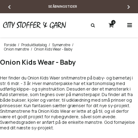
EKSPERTISE & PERSONLIG RÅDGIVNING
0
Forside
/
Produktkatalog
/
Symønstre
/
Onion mønstre
/
Onion Kids Wear - Baby
Onion Kids Wear - Baby
Her finder du Onion Kids Waer snitmønstre på baby- og børnetøj i
str. 6 mdr. - 3 år. Hver mønsterpakke har et kartonomslag med
udførlig klippe- og syinstruktion. Desuden er der et mønsterark i
fuld størrelse, som tegnes over på mønsterpapir. Du finder alt fra
både bukser, kjoler og vanter, til udklædning med små prinser og
prinsesser. Kun fantasien sætter grænser for dit nye sy-projekt.
Snitmønstrene fra Onion Kids Wear er lette at gå til, og vil derfor
være et godt projekt for nybegyndere, såvel som øvede.
Sværhedsgraden er anført på de enkelte mønstre. God fornøjelse
med dit næste sy-projekt.