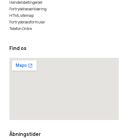
Handelsbetingelser
Fortrydelseserklæring
HTML sitemap
Fortrydelsesformular
Telefon Ordre
Find os
how to embed a google map
Åbningstider