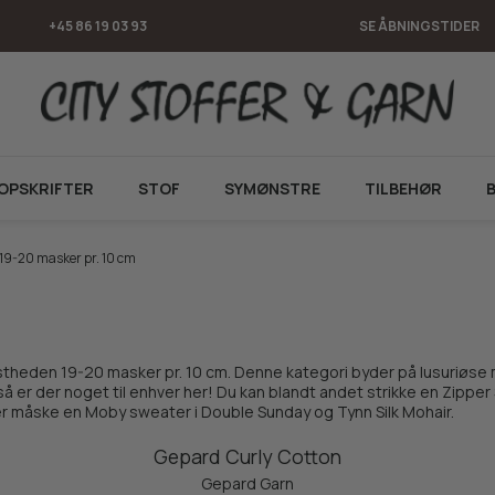
+45 86 19 03 93
SE ÅBNINGSTIDER
OPSKRIFTER
STOF
SYMØNSTRE
TILBEHØR
19-20 masker pr. 10 cm
stheden 19-20 masker pr. 10 cm. Denne kategori byder på lusuriøse 
, så er der noget til enhver her! Du kan blandt andet strikke en Zipp
er måske en Moby sweater i Double Sunday og Tynn Silk Mohair.
Gepard Curly Cotton
Gepard Garn