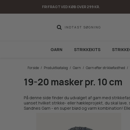
FRI FRAGT VED KØB OVER 299 KR.
GARN
STRIKKEKITS
STRIKKE
Forside
/
Produktkatalog
/
Garn
/
Garn efter strikkefasthed
/
19-20 masker pr. 10 cm
På denne side finder du udvalget af garn med strikkefa
uanset hvilket strikke- eller hækleprojekt, du skal lave
Sandnes Garn - en super blød og varm kombination! Ell