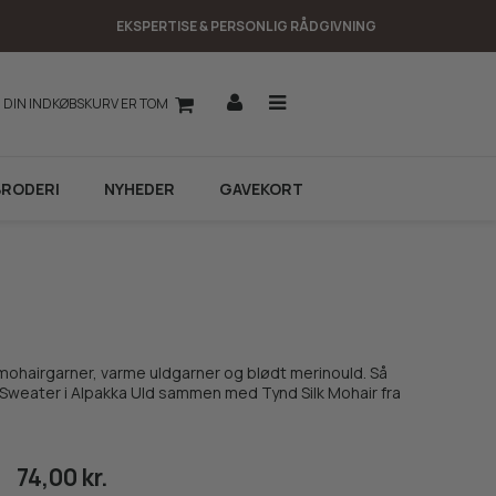
EKSPERTISE & PERSONLIG RÅDGIVNING
DIN INDKØBSKURV ER TOM
BRODERI
NYHEDER
GAVEKORT
mohairgarner, varme uldgarner og blødt merinould. Så
er Sweater i Alpakka Uld sammen med Tynd Silk Mohair fra
74,00 kr.