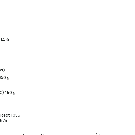
 14 år
as)
350 g
50) 150 g
eret 1055
5575