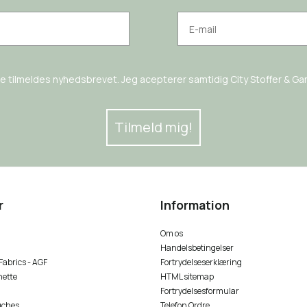
rne tilmeldes nyhedsbrevet. Jeg acepterer samtidig City Stoffer & Garn
Tilmeld mig!
r
Information
Om os
Handelsbetingelser
 Fabrics - AGF
Fortrydelseserklæring
nette
HTML sitemap
Fortrydelsesformular
uches
Telefon Ordre