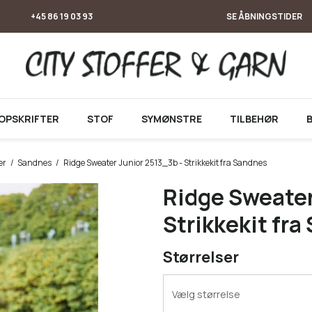
+45 86 19 03 93
SE ÅBNINGSTIDER
OPSKRIFTER
STOF
SYMØNSTRE
TILBEHØR
er
/
Sandnes
/
Ridge Sweater Junior 2513_3b - Strikkekit fra Sandnes
Ridge Sweater
Strikkekit fr
Størrelser
Vælg størrelse