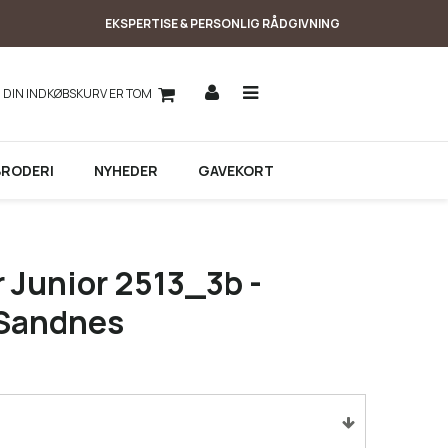
EKSPERTISE & PERSONLIG RÅDGIVNING
DIN INDKØBSKURV ER TOM
BRODERI
NYHEDER
GAVEKORT
 Junior 2513_3b -
a Sandnes