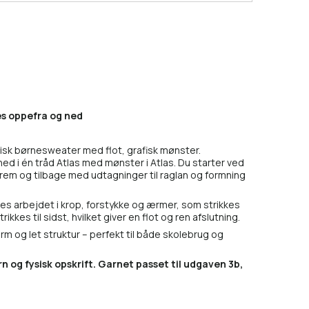
es oppefra og ned
sisk børnesweater med flot, grafisk mønster.
d i én tråd Atlas med mønster i Atlas. Du starter ved
frem og tilbage med udtagninger til raglan og formning
es arbejdet i krop, forstykke og ærmer, som strikkes
ikkes til sidst, hvilket giver en flot og ren afslutning.
 og let struktur – perfekt til både skolebrug og
n og fysisk opskrift. Garnet passet til udgaven 3b,