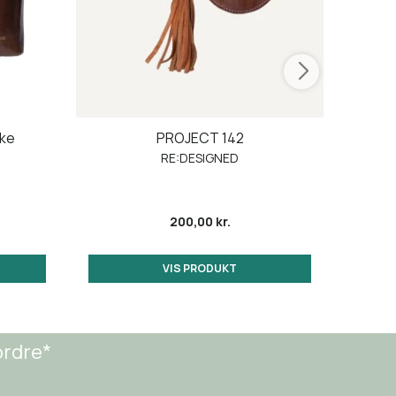
oke
PROJECT 142
Card
fa
RE:DESIGNED
My
200,00 kr.
VIS PRODUKT
ordre*