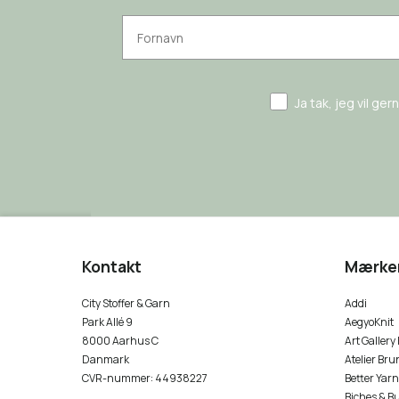
Ja tak, jeg vil ge
Kontakt
Mærke
City Stoffer & Garn
Addi
Park Allé 9
AegyoKnit
8000 Aarhus C
Art Gallery
Danmark
Atelier Bru
CVR-nummer
:
44938227
Better Yarn
Biches & B