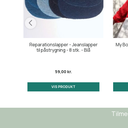
er på
Reparationslapper - Jeanslapper
My Bo
5 m.
til påstrygning - 8 stk. - Blå
59,00 kr.
VIS PRODUKT
Tilme