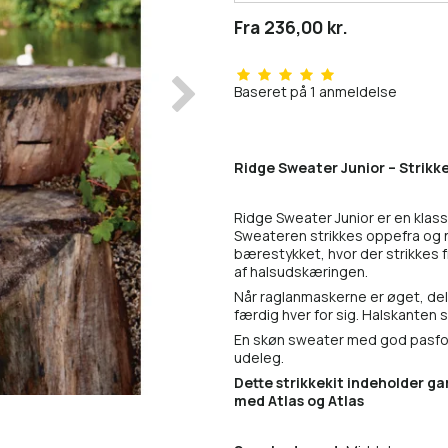
Fra 236,00 kr.
Baseret på
1
anmeldelse
Ridge Sweater Junior – Strikk
Ridge Sweater Junior er en klas
Sweateren strikkes oppefra og ne
bærestykket, hvor der strikkes 
af halsudskæringen.
Når raglanmaskerne er øget, del
færdig hver for sig. Halskanten str
En skøn sweater med god pasform
udeleg.
Dette strikkekit indeholder gar
med Atlas og Atlas