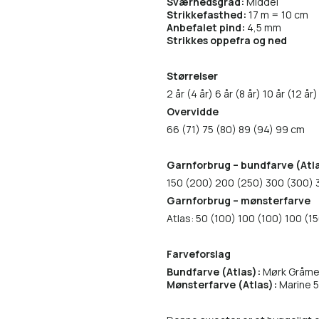
Sværhedsgrad:
Middel
Strikkefasthed:
17 m = 10 cm
Anbefalet pind:
4,5 mm
Strikkes oppefra og ned
Størrelser
2 år (4 år) 6 år (8 år) 10 år (12 år)
Overvidde
66 (71) 75 (80) 89 (94) 99 cm
Garnforbrug – bundfarve (Atl
150 (200) 200 (250) 300 (300) 
Garnforbrug – mønsterfarve
Atlas: 50 (100) 100 (100) 100 (1
Farveforslag
Bundfarve (Atlas):
Mørk Gråmel
Mønsterfarve (Atlas):
Marine 