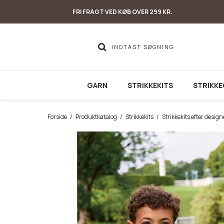
FRI FRAGT VED KØB OVER 299 KR.
GARN
STRIKKEKITS
STRIKKE
Forside
/
Produktkatalog
/
Strikkekits
/
Strikkekits efter design