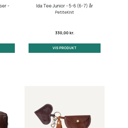
er -
Ida Tee Junior - 5-6 (6-7) år
Hare
PetiteKnit
330,00 kr.
VIS PRODUKT