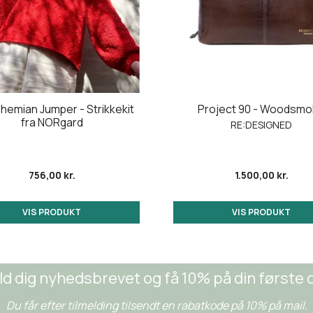
hemian Jumper - Strikkekit
Project 90 - Woodsm
fra NORgard
RE:DESIGNED
756,00 kr.
1.500,00 kr.
VIS PRODUKT
VIS PRODUKT
ld dig nyhedsbrevet og få 10% på din første 
Du får efter tilmelding tilsendt en rabatkode på 10% på mail.