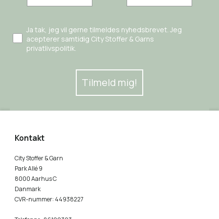
Ja tak, jeg vil gerne tilmeldes nyhedsbrevet. Jeg
acepterer samtidig City Stoffer & Garns
privatlivspolitik.
Tilmeld mig!
Kontakt
City Stoffer & Garn
Park Allé 9
8000 Aarhus C
Danmark
CVR-nummer
:
44938227