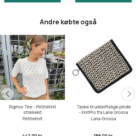
Andre købte også
Rigmor Tee - PetiteKnit
Taske til udskiftelige pinde
strikkekit
- KnitPro fra Lana Grossa
PetiteKnit
Lana Grossa
442,00 kr.
189,00 kr.