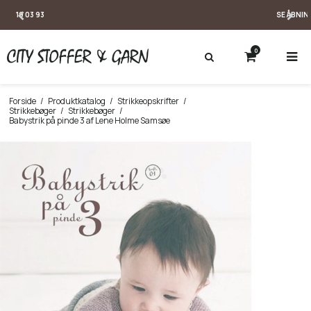
SE ÅBNINGSTIDER
0
Forside
/
Produktkatalog
/
Strikkeopskrifter
/
Strikkebøger
/
Strikkebøger
/
Babystrik på pinde 3 af Lene Holme Samsøe