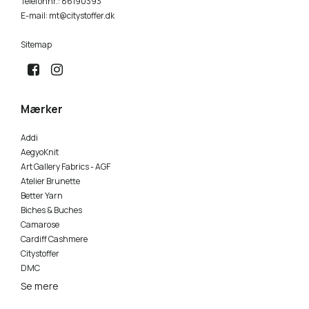
Telefonnr.
:
86190393
E-mail
:
mt@citystoffer.dk
Sitemap
Mærker
Addi
AegyoKnit
Art Gallery Fabrics - AGF
Atelier Brunette
Better Yarn
Biches & Buches
Camarose
Cardiff Cashmere
Citystoffer
DMC
Se mere