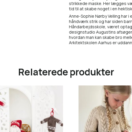
strikkede maske. Her lægges vægt
tid til at skabe noget i en hektis
Anne-Sophie Nørby Velling har i 
håndværk strik og har siden bar
Håndarbejdsskole, været optaget
designstudio Augustins afsøger
hvordan man kan skabe bro melle
Arkitektskolen Aarhus er uddanne
Relaterede produkter