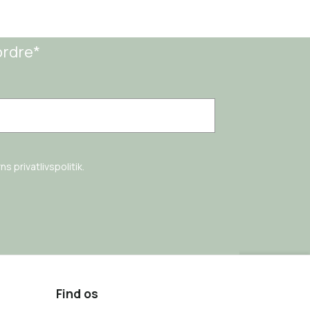
ordre*
s privatlivspolitik.
Find os