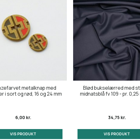
nzefarvet metalknap med
Blød bukselærred med st
r i sort og rød, 16 og 24 mm
midnatsblå fv 109 - pr. 0,2
6,00 kr.
34,75 kr.
VIS PRODUKT
VIS PRODUKT