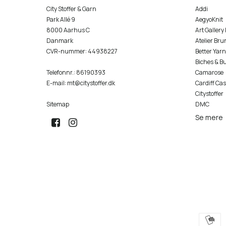
City Stoffer & Garn
Addi
Park Allé 9
AegyoKnit
8000 Aarhus C
Art Gallery
Danmark
Atelier Bru
CVR-nummer
:
44938227
Better Yarn
Biches & B
Telefonnr.
:
86190393
Camarose
E-mail
:
mt@citystoffer.dk
Cardiff Ca
Citystoffer
Sitemap
DMC
Se mere