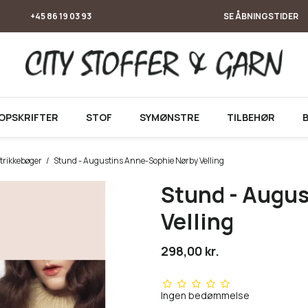
+45 86 19 03 93
SE ÅBNINGSTIDER
OPSKRIFTER
STOF
SYMØNSTRE
TILBEHØR
trikkebøger
/
Stund - Augustins Anne-Sophie Nørby Velling
Stund - Augu
Velling
298,00 kr.
Ingen bedømmelse