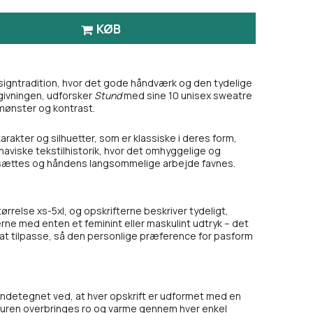
KØB
signtradition, hvor det gode håndværk og den tydelige
givningen, udforsker
Stund
med sine 10 unisex sweatre
mønster og kontrast.
arakter og silhuetter, som er klassiske i deres form,
naviske tekstilhistorik, hvor det omhyggelige og
ættes og håndens langsommelige arbejde favnes.
relse xs-5xl, og opskrifterne beskriver tydeligt,
rne med enten et feminint eller maskulint udtryk – det
e at tilpasse, så den personlige præference for pasform
ndetegnet ved, at hver opskrift er udformet med en
ukturen overbringes ro og varme gennem hver enkel