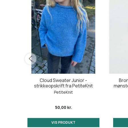
 brun,
Cloud Sweater Junior -
Bro
m
strikkeopskrift fra PetiteKnit
mønste
PetiteKnit
50,00 kr.
VIS PRODUKT