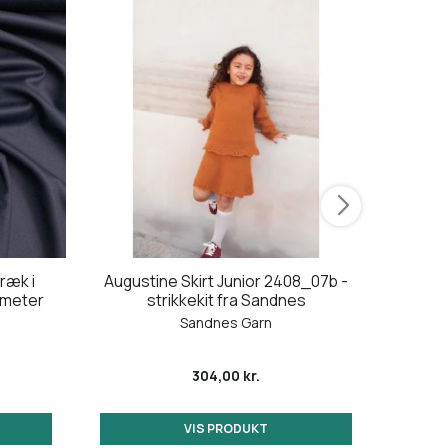
ræk i
Augustine Skirt Junior 2408_07b -
Blaze
5 meter
strikkekit fra Sandnes
Sandnes Garn
304,00 kr.
VIS PRODUKT