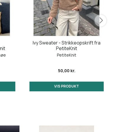
Ivy Sweater - Strikkeopskrift fra
Novice
nit
PetiteKnit
søe
PetiteKnit
50,00 kr.
VIS PRODUKT