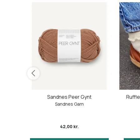
r -
Sandnes Peer Gynt
Ruffle
Knit
Sandnes Garn
42,00 kr.