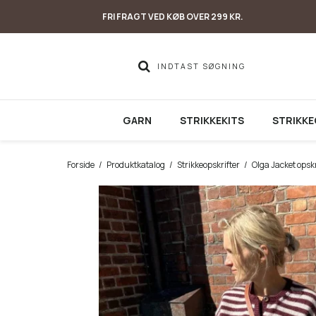
FRI FRAGT VED KØB OVER 299 KR.
GARN
STRIKKEKITS
STRIKKE
Forside
/
Produktkatalog
/
Strikkeopskrifter
/
Olga Jacket opskri