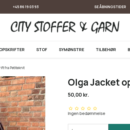
+45 86 19 03 93
SE ÅBNINGSTIDER
OPSKRIFTER
STOF
SYMØNSTRE
TILBEHØR
ft fra Petiteknit
Olga Jacket op
50,00 kr.
Ingen bedømmelse