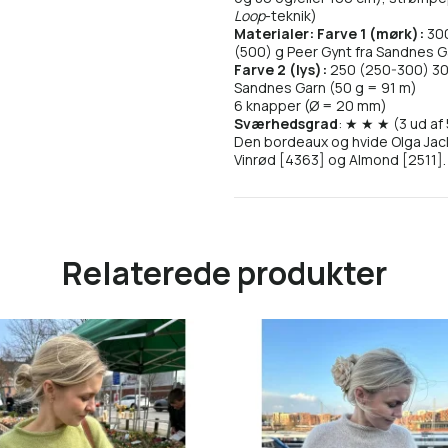
Loop
-teknik)
Materialer: Farve 1 (mørk):
300
(500) g Peer Gynt fra Sandnes G
Farve 2 (lys):
250 (250-300) 300
Sandnes Garn (50 g = 91 m)
6 knapper (Ø = 20 mm)
Sværhedsgrad
: ★ ★ ★ (3 ud af 
Den bordeaux og hvide Olga Jacke
Vinrød [4363] og Almond [2511].
Relaterede produkter