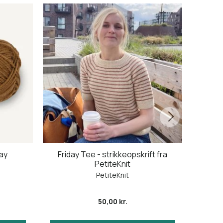
ay
Friday Tee - strikkeopskrift fra
Novice
PetiteKnit
str
PetiteKnit
50,00 kr.