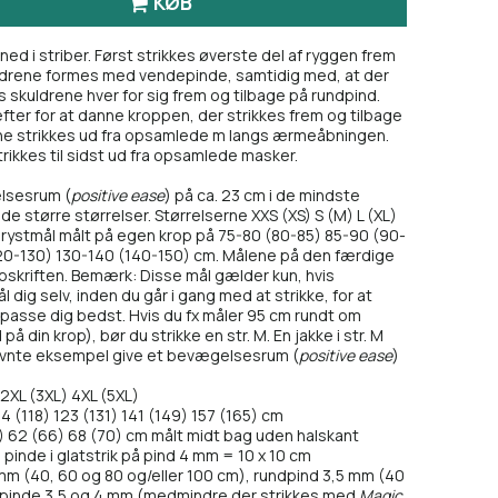
KØB
ed i striber. Først strikkes øverste del af ryggen frem
uldrene formes med vendepinde, samtidig med, at der
es skuldrene hver for sig frem og tilbage på rundpind.
fter for at danne kroppen, der strikkes frem og tilbage
ne strikkes ud fra opsamlede m langs ærmeåbningen.
trikkes til sidst ud fra opsamlede masker.
lsesrum (
positive ease
) på ca. 23 cm i de mindste
de større størrelser. Størrelserne XXS (XS) S (M) L (XL)
t brystmål målt på egen krop på 75-80 (80-85) 85-90 (90-
120-130) 130-140 (140-150) cm. Målene på den færdige
opskriften. Bemærk: Disse mål gælder kun, hvis
dig selv, inden du går i gang med at strikke, for at
il passe dig bedst. Hvis du fx måler 95 cm rundt om
å din krop), bør du strikke en str. M. En jakke i str. M
nævnte eksempel give et bevægelsesrum (
positive ease
)
 2XL (3XL) 4XL (5XL)
4 (118) 123 (131) 141 (149) 157 (165) cm
0) 62 (66) 68 (70) cm målt midt bag uden halskant
pinde i glatstrik på pind 4 mm = 10 x 10 cm
m (40, 60 og 80 og/eller 100 cm), rundpind 3,5 mm (40
epinde 3,5 og 4 mm (medmindre der strikkes med
Magic