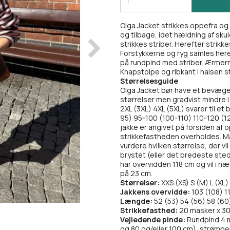
Olga Jacket strikkes oppefra og n
og tilbage, idet hældning af sk
strikkes striber. Herefter strikk
Forstykkerne og ryg samles here
på rundpind med striber. Ærmer
Knapstolpe og ribkant i halsen s
Størrelsesguide
Olga Jacket bør have et bevæge
størrelser men gradvist mindre i 
2XL (3XL) 4XL (5XL) svarer til e
95) 95-100 (100-110) 110-120 (
jakke er angivet på forsiden af 
strikkefastheden overholdes. Mål 
vurdere hvilken størrelse, der v
brystet (eller det bredeste sted p
har overvidden 118 cm og vil i 
på 23 cm.
Størrelser:
XXS (XS) S (M) L (XL)
Jakkens overvidde:
103 (108) 11
Længde:
52 (53) 54 (56) 58 (6
Strikkefasthed:
20 masker x 30 
Vejledende pinde:
Rundpind 4 m
og 80 og/eller 100 cm), strømp