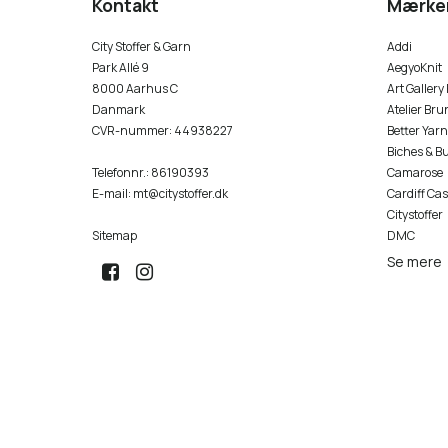
Kontakt
Mærke
City Stoffer & Garn
Addi
Park Allé 9
AegyoKnit
8000 Aarhus C
Art Gallery
Danmark
Atelier Bru
CVR-nummer
:
44938227
Better Yarn
Biches & B
Telefonnr.
:
86190393
Camarose
E-mail
:
mt@citystoffer.dk
Cardiff Ca
Citystoffer
Sitemap
DMC
Se mere