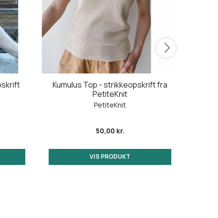
skrift
Kumulus Top - strikkeopskrift fra
C
PetiteKnit
str
PetiteKnit
50,00 kr.
VIS PRODUKT