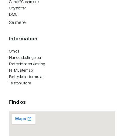
Cardiff Cashmere
Citystoffer
9533 Green Tea (PetiteKnit-farve)
DMC
Se mere
9564 Matcha (PetiteKnit-farve)
Information
9581 Pine (PetiteKnit-farve)
Om os
9602 Lemonade - NY
Handelsbetingelser
Fortrydelseserklæring
9873 Dark Olive
HTML sitemap
Fortrydelsesformular
Telefon Ordre
Find os