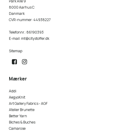
Park Allé 9
6581 Storm Blue
8000 Aarhus C
9523 Lime Punch
Danmark
CVR-nummer
:
44938227
7281 Midnight Teal
9564 Matcha
Telefonnr.
:
86190393
7772 Rainforest
9602 Lemonade - NY
E-mail
:
mt@citystoffer.dk
7911 Mint Green - NY
Sitemap
9873 Dark Olive
8082 Forest Green
8521 Dusty Light Green
Mærker
8733 Spring Green
Addi
AegyoKnit
Art Gallery Fabrics - AGF
8753 Vineyard green
Atelier Brunette
Better Yarn
9062 Olive Green
Biches & Buches
Camarose
9080 Urban Chic