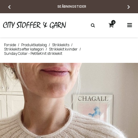
SE ÅBNINGSTIDER
0
Forside
/
Produktkatalog
/
Strikkekits
/
Strikkekits efter kategori
/
Strikkekit kvinder
/
Sunday Collar - PetiteKnit strikkekit