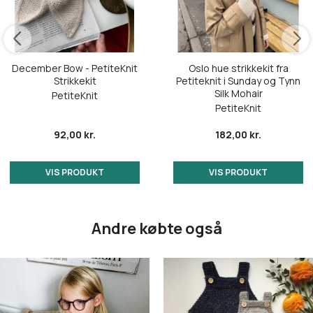
4018 Scarlet Red
4018 Scarlet Red
4219 True Red
4219 True Red
December Bow - PetiteKnit
Oslo hue strikkekit fra
4236 Deep Red
4236 Deep Red
Strikkekit
Petiteknit i Sunday og Tynn
Silk Mohair
PetiteKnit
4255 Rumba Red
PetiteKnit
4255 Rumba Red
4304 Plastic Pink (PetiteKnit-farve)
92,00 kr.
182,00 kr.
4315 Bubblegum Pink
4315 Bubblegum Pink
VIS PRODUKT
VIS PRODUKT
4353 Rustic Rose - NY
4332 Dusty Rose
4372 Burgundy
Andre købte også
4343 Raspberry Sorbet
4381 Dark fudge
4353 Rustic Rose - NY
4600 Jazzy Pink
4372 Burgundy
4626 Shocking Pink