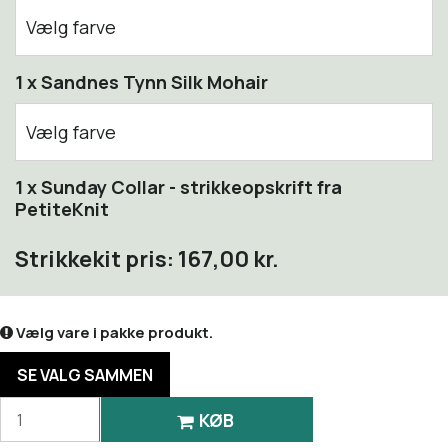
Vælg farve
1001 True White
1 x Sandnes Tynn Silk Mohair
1012 Whipped Cream
Vælg farve
1015 Morning Mist
1001True White
1 x
Sunday Collar - strikkeopskrift fra
PetiteKnit
1042 Grey Melange
1012 Natural White
Strikkekit pris:
167,00 kr.
1099 Black
1015 Morning Mist
2009 Lemon Icing
1022 Light Grey Melange
Vælg vare i pakke produkt.
2013 Pineapple (PetiteKnit-farve)
1053 Dark Grey Melange
SE VALG SAMMEN
2152 Vintage gold
KØB
1099 Black