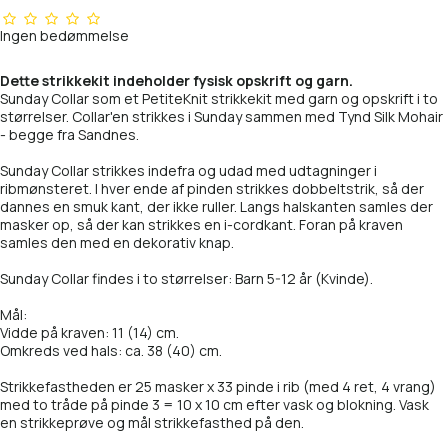
2321 Marzipan
1199 Salt'n Pepper Tweed
Ingen bedømmelse
2511 Almond (PetiteKnit-farve)
2009 Lemon Icing
Dette strikkekit indeholder fysisk opskrift og garn.
Sunday Collar som et PetiteKnit strikkekit med garn og opskrift i to
2542 Camel (PetiteKnit-farve)
2152 Vintage gold
størrelser. Collar'en strikkes i Sunday sammen med Tynd Silk Mohair
- begge fra Sandnes.
2573 Monk's robe
2321 Marzipan
Sunday Collar strikkes indefra og udad med udtagninger i
ribmønsteret. I hver ende af pinden strikkes dobbeltstrik, så der
2650 Beige Melange
2511 Almond
dannes en smuk kant, der ikke ruller. Langs halskanten samles der
masker op, så der kan strikkes en i-cordkant. Foran på kraven
2745 Cognac
samles den med en dekorativ knap.
2573 Monk's robe
Sunday Collar findes i to størrelser: Barn 5-12 år (Kvinde).
3021 Light Beige
2600 Greige Tweed
Mål:
Vidde på kraven: 11 (14) cm.
3091 Cacao Nibs (PetiteKnit)
2650 Beige Melange
Omkreds ved hals: ca. 38 (40) cm.
3161 Acorn
Strikkefastheden er 25 masker x 33 pinde i rib (med 4 ret, 4 vrang)
2745 Cognac
med to tråde på pinde 3 = 10 x 10 cm efter vask og blokning. Vask
en strikkeprøve og mål strikkefasthed på den.
3342 Mocha mousse
3021 Light Beige