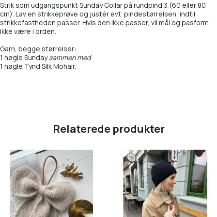
Strik som udgangspunkt Sunday Collar på rundpind 3 (60 eller 80
cm). Lav en strikkeprøve og justér evt. pindestørrelsen, indtil
3509 Ballet tutu
3091 Cacao Nibs
strikkefastheden passer. Hvis den ikke passer, vil mål og pasform
ikke være i orden.
3511 Powder Pink
3161 Acorn
Garn, begge størrelser:
1 nøgle Sunday
sammen med
3554 Rusty
3342 Mocha mousse
1 nøgle Tynd Silk Mohair.
3591 Chocolate Plum - NY
3509 Ballet tutu
3800 Bristol Black
3511 Powder Pink
Relaterede produkter
3820 Pearl Gray
3535 Lys Kobberbrun
3821 Cardamom (PetiteKnit-farve)
3591 Chocolate Plum - NY
3880 Dark Chocolate
3800 Bristol black
4008 Poppy (PetiteKnit-farve)
3880 Dark Chocolate