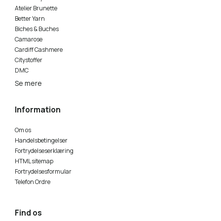
Atelier Brunette
Better Yarn
Biches & Buches
Camarose
Cardiff Cashmere
Citystoffer
DMC
Se mere
Information
Om os
Handelsbetingelser
Fortrydelseserklæring
HTML sitemap
Fortrydelsesformular
Telefon Ordre
Find os