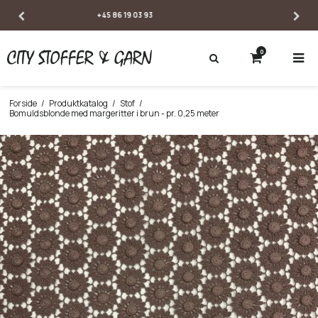
SE ÅBNINGSTIDER
0
Forside
/
Produktkatalog
/
Stof
/
Bomuldsblonde med margeritter i brun - pr. 0,25 meter