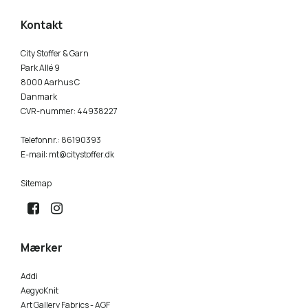
Kontakt
City Stoffer & Garn
Park Allé 9
8000 Aarhus C
Danmark
CVR-nummer
:
44938227
Telefonnr.
:
86190393
E-mail
:
mt@citystoffer.dk
Sitemap
Mærker
Addi
AegyoKnit
Art Gallery Fabrics - AGF