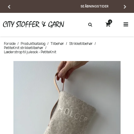
SE ÅBNINGSTIDER
0
Forside
/
Produktkatalog
/
Tilbehør
/
Strikketilbehør
/
PetiteKnit strikketilbehør
/
Læderstrop til julesok - PetiteKnit