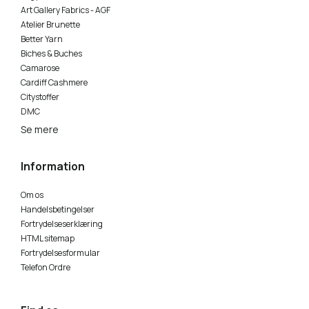
Art Gallery Fabrics - AGF
Atelier Brunette
Better Yarn
Biches & Buches
Camarose
Cardiff Cashmere
Citystoffer
DMC
Se mere
Information
Om os
Handelsbetingelser
Fortrydelseserklæring
HTML sitemap
Fortrydelsesformular
Telefon Ordre