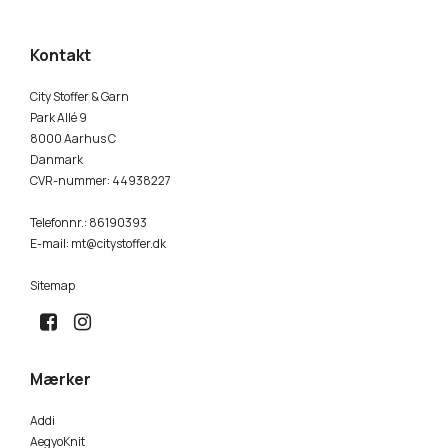
Kontakt
City Stoffer & Garn
Park Allé 9
8000 Aarhus C
Danmark
CVR-nummer
:
44938227
Telefonnr.
:
86190393
E-mail
:
mt@citystoffer.dk
Sitemap
Mærker
Addi
AegyoKnit