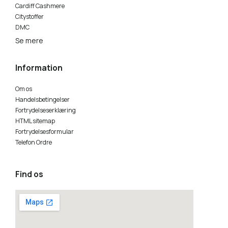
Cardiff Cashmere
Citystoffer
DMC
Se mere
Information
Om os
Handelsbetingelser
Fortrydelseserklæring
HTML sitemap
Fortrydelsesformular
Telefon Ordre
Find os