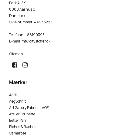
Park Allé 9
8000 Aarhus C
Danmark
CVR-nummer
:
44938227
Telefonnr.
:
86190393
E-mail
:
mt@citystoffer.dk
Sitemap
Mærker
Addi
AegyoKnit
Art Gallery Fabrics - AGF
Atelier Brunette
Better Yarn
Biches & Buches
Camarose