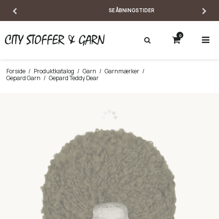
SE ÅBNINGSTIDER
0
Forside
/
Produktkatalog
/
Garn
/
Garnmærker
/
Gepard Garn
/
Gepard Teddy Dear