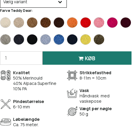
Vælg variant
Farve Teddy Dear:
KØB
Kvalitet
Strikkefasthed
50% Merinould
8-11m = 10cm
40% Alpaca Superfine
10% PA
Vask
Håndvask med
vaskepose
Pindestørrelse
6-10 mm
Vægt per nøgle
50 g
Løbelængde
Ca. 75 meter.