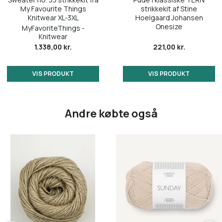
My Favourite Things
strikkekit af Stine
4372 Burgundy
Knitwear XL-3XL
Hoelgaard Johansen
4255 Rumba Red
Onesize
MyFavoriteThings -
Knitwear
4672 Blackberry Juice
4315 Bubblegum Pink
1.338,00 kr.
221,00 kr.
5575 Navy
4372 Burgundy
VIS PRODUKT
VIS PRODUKT
5811 Arctic Ice
4672 Blackberry Juice
5845 Dazzling Blue
Andre købte også
5575 Navy
6032 Blue Hydrangea
5811 Arctic Ice
6044 Regatta Blå
5845 Dazzling Blue
6046 Jolly Blue
6032 Blue Hydrangea
6062 Dark Blue
6044 Regatta Blå