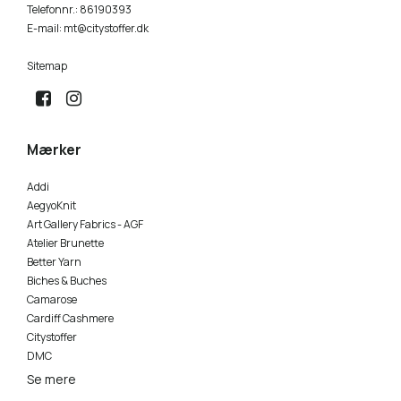
Telefonnr.
:
86190393
E-mail
:
mt@citystoffer.dk
Sitemap
Mærker
Addi
AegyoKnit
Art Gallery Fabrics - AGF
Atelier Brunette
Better Yarn
Biches & Buches
Camarose
Cardiff Cashmere
Citystoffer
DMC
Se mere