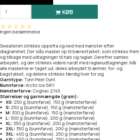
1042 Grey Melange
KØB
1099 Black
1053 Dark Grey Melange
2152 Vintage gold
1088 Charcoal Melange
Ingen bedømmelse
2321 Marzipan
1099 Black
Sweateren strikkes oppefra og ned med mønster efter
diagrammet. Der slås masker op til bærestykket, som strikkes frem
2573 Monk's robe
og tilbage med udtagninger til hals og raglan. Derefter samles
2152 Vintage gold
arbejdet, og der strikkes videre rundt med raglanudtagninger. Når
alle maskerne er taget ud, deles arbejdet til ærmer, for- og
2641 Natural White Melange
bagstykket, og delene strikkes færdig hver for sig.
2321 Marzipan
Garntype:
Tynn Peer Gynt
Bunnfarve:
2650 Beige Melange
Arctic Ice 5811
2573 Monk's robe
Mønsterfarve:
Cognac 2745
Størrelser og garnmængde (gram):
2652 Brown Melange
XS:
250 g (bunnfarve), 150 g (mønsterfarve)
2641 Natural White Melange
S:
250 g (bunnfarve), 150 g (mønsterfarve)
M:
300 g (bunnfarve), 150 g (mønsterfarve)
2745 Cognac
L:
300 g (bunnfarve), 200 g (mønsterfarve)
2650 Beige Melange
XL:
350 g (bunnfarve), 200 g (mønsterfarve)
2XL:
350 g (bunnfarve), 200 g (mønsterfarve)
3082 Dark Brown
2652 Brown Melange
3XL:
400 g (bunnfarve), 250 g (mønsterfarve)
4XL:
450 g (bunnfarve), 250 g (mønsterfarve)