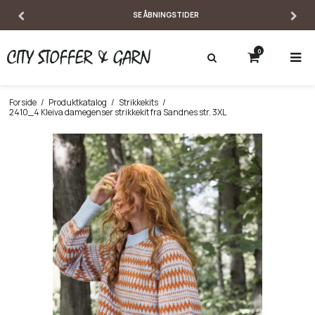
SE ÅBNINGSTIDER
0
Forside
/
Produktkatalog
/
Strikkekits
/
2410_4 Kleiva damegenser strikkekit fra Sandnes str. 3XL