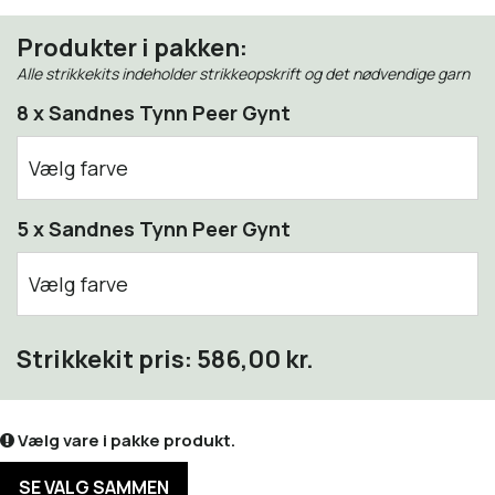
Produkter i pakken:
Alle strikkekits indeholder strikkeopskrift og det nødvendige garn
8 x Sandnes Tynn Peer Gynt
Vælg farve
1002 White
5 x Sandnes Tynn Peer Gynt
1012 Natural White
Vælg farve
1021 Light Grey Melange
1002 White
Strikkekit pris:
586,00 kr.
1042 Grey Melange
1012 Natural White
1053 Dark Grey Melange
Vælg vare i pakke produkt.
1021 Light Grey Melange
1088 Charcoal Melange
SE VALG SAMMEN