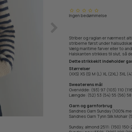
Ingen bedømmelse
Striber og raglan er nærmest al
striberne først under halsudsk
Vælg maritime farver eller to and
Halskanten strikkes til slut, så 
Dette strikkekit indeholder gar
Størrelser
(XXS) XS (S) M (L) XL (2XL) 3XL (4
Sweaterens mål
Overvidde: (93) 97 (103) 110 (11
Længde: (52) 53 (54) 55 (56) 58
Garn og garnforbrug
Sandnes Garn Sunday (100% mer
Sandnes Garn Tynn Silk Mohair (5
Sunday, almond 2511: (150) 150