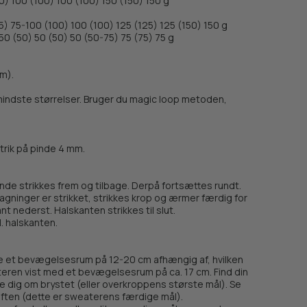
0) 100 (100) 100 (100) 150 (150) 150 g
75) 75-100 (100) 100 (100) 125 (125) 125 (150) 150 g
 50 (50) 50 (50) 50 (50-75) 75 (75) 75 g
m).
indste størrelser. Bruger du magic loop metoden,
strik på pinde 4 mm.
inde strikkes frem og tilbage. Derpå fortsættes rundt.
ninger er strikket, strikkes krop og ærmer færdig for
ant nederst. Halskanten strikkes til slut.
. halskanten.
ve et bevægelsesrum på 12-20 cm afhængig af, hvilken
eren vist med et bevægelsesrum på ca. 17 cm. Find din
e dig om brystet (eller overkroppens største mål). Se
iften (dette er sweaterens færdige mål).