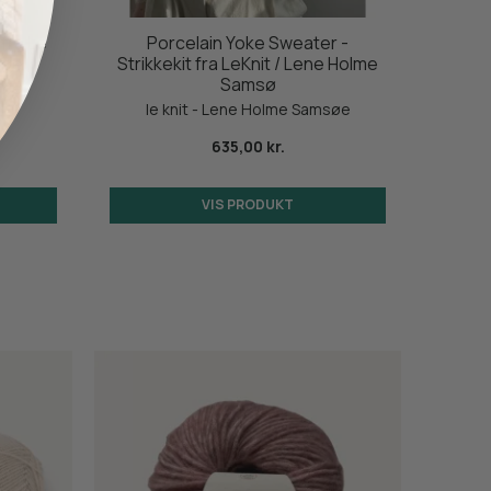
 fra Le
Porcelain Yoke Sweater -
Sweat
søe
Strikkekit fra LeKnit / Lene Holme
Fa
Samsø
søe
My
le knit - Lene Holme Samsøe
635,00 kr.
VIS PRODUKT