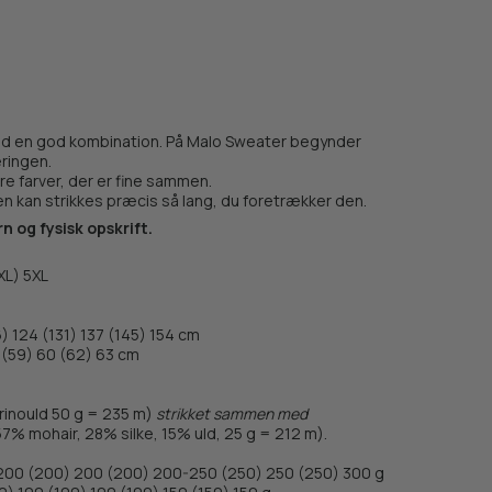
tid en god kombination. På Malo Sweater begynder
æringen.
re farver, der er fine sammen.
den kan strikkes præcis så lang, du foretrækker den.
n og fysisk opskrift.
XL) 5XL
6) 124 (131) 137 (145) 154 cm
 (59) 60 (62) 63 cm
inould 50 g = 235 m)
strikket sammen med
7% mohair, 28% silke, 15% uld, 25 g = 212 m).
-200 (200) 200 (200) 200-250 (250) 250 (250) 300 g