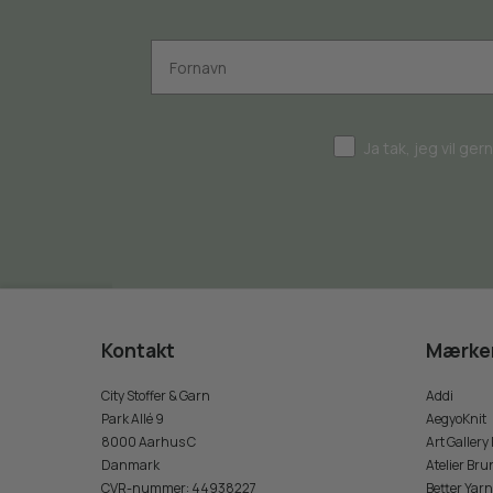
Ja tak, jeg vil ge
Kontakt
Mærke
City Stoffer & Garn
Addi
Park Allé 9
AegyoKnit
8000 Aarhus C
Art Gallery
Danmark
Atelier Bru
CVR-nummer
:
44938227
Better Yarn