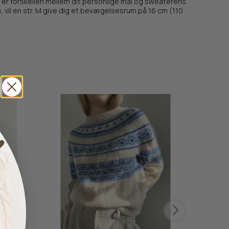
er forskellen mellem dit personlige mål og sweaterens
m, vil en str. M give dig et bevægelsesrum på 16 cm (110
