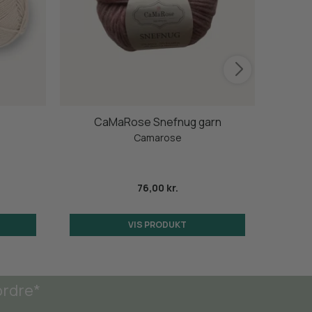
CaMaRose Snefnug garn
S
Camarose
76,00 kr.
VIS PRODUKT
ordre*