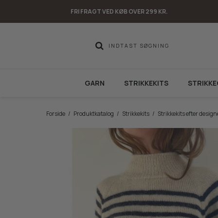
FRI FRAGT VED KØB OVER 299 KR.
GARN
STRIKKEKITS
STRIKKE
Forside
/
Produktkatalog
/
Strikkekits
/
Strikkekits efter design