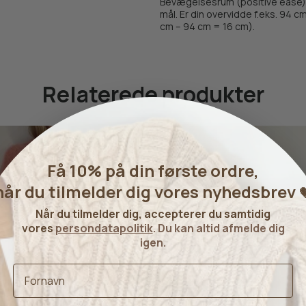
Bevægelsesrum (positive ease) 
mål. Er din overvidde f.eks. 94 c
cm – 94 cm = 16 cm).
Relaterede produkter
Få 10% på din første ordre,
når du tilmelder dig vores nyhedsbrev

Når du tilmelder dig, accepterer du samtidig
vores
persondatapolitik
. Du kan altid afmelde dig
igen.