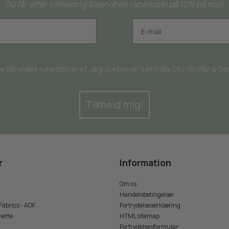
Du får efter tilmelding tilsendt en rabatkode på 10% på mail.
rne tilmeldes nyhedsbrevet. Jeg acepterer samtidig City Stoffer & Garn
Tilmeld mig!
r
Information
Om os
Handelsbetingelser
 Fabrics - AGF
Fortrydelseserklæring
nette
HTML sitemap
Fortrydelsesformular