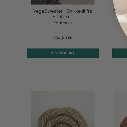
kkekit
Vega Sweater - Strikkekit fra
Plain 
PetiteKnit
LeK
PetiteKnit
le
734,00 kr.
VIS PRODUKT