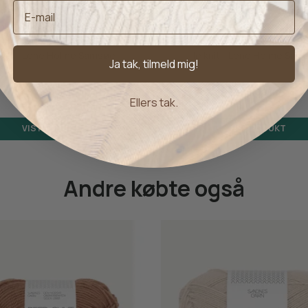
Yoke Sweater - Strikkekit fra
Rosie Sweater - Strikkekit
nit / Lene Holme Samsøe
Knit / Lene Holme Sam
 knit - Lene Holme Samsøe
le knit - Lene Holme Sam
Ja tak, tilmeld mig!
529,00 kr.
869,00 kr.
Ellers tak.
VIS PRODUKT
VIS PRODUKT
Andre købte også