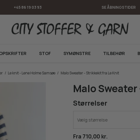
+45 86 19 03 93
SE ÅBNINGSTIDER
OPSKRIFTER
STOF
SYMØNSTRE
TILBEHØR
er
/
Le knit - Lene Holme Samsøe
/
Malo Sweater - Strikkekit fra Le Knit
Malo Sweater -
Størrelser
Vælg størrelse
Fra 710,00 kr.