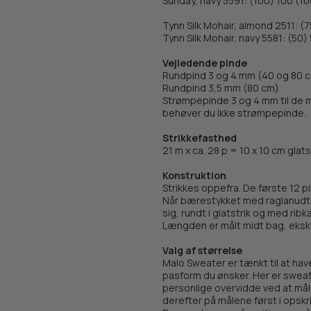
Sunday, navy 5591: (100) 100 (10
Tynn Silk Mohair, almond 2511: (
Tynn Silk Mohair, navy 5581: (50)
Vejledende pinde
Rundpind 3 og 4 mm (40 og 80 c
Rundpind 3,5 mm (80 cm).
Strømpepinde 3 og 4 mm til de m
behøver du ikke strømpepinde.
Strikkefasthed
21 m x ca. 28 p = 10 x 10 cm glat
Konstruktion
Strikkes oppefra. De første 12 p
Når bærestykket med raglanudtag
sig, rundt i glatstrik og med ribk
Længden er målt midt bag, ekskl
Valg af størrelse
Malo Sweater er tænkt til at ha
pasform du ønsker. Her er sweat
personlige overvidde ved at mål
derefter på målene først i opskr