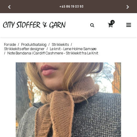
3
SE ÅBNINGSTIDER
0
Forside
/
Produktkatalog
/
Strikkekits
/
Strikkekits efter designer
/
Le knit - Lene Holme Samsøe
/
Note Bandana i Cardiff Cashmere - Strikkekit fra Le Knit