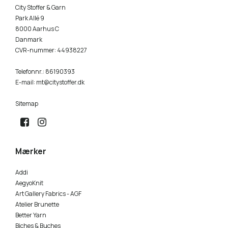
City Stoffer & Garn
Park Allé 9
8000 Aarhus C
Danmark
CVR-nummer
:
44938227
Telefonnr.
:
86190393
E-mail
:
mt@citystoffer.dk
Sitemap
Mærker
Addi
AegyoKnit
Art Gallery Fabrics - AGF
Atelier Brunette
Better Yarn
Biches & Buches