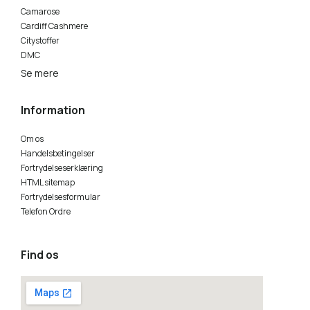
Camarose
Cardiff Cashmere
Citystoffer
DMC
Se mere
Information
Om os
Handelsbetingelser
Fortrydelseserklæring
HTML sitemap
Fortrydelsesformular
Telefon Ordre
Find os