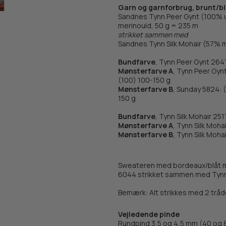
Garn og garnforbrug, brunt/b
Sandnes Tynn Peer Gynt (100% u
merinould, 50 g = 235 m
strikket sammen med
Sandnes Tynn Silk Mohair (57% mo
Bundfarve
, Tynn Peer Gynt 264
Mønsterfarve A
, Tynn Peer Gyn
(100) 100-150 g
Mønsterfarve B
, Sunday 5824: 
150 g
Bundfarve
, Tynn Silk Mohair 251
Mønsterfarve A
, Tynn Silk Moha
Mønsterfarve B
, Tynn Silk Moha
Sweateren med bordeaux/blåt møn
6044 strikket sammen med Tynn S
Bemærk: Alt strikkes med 2 tråde
Vejledende pinde
Rundpind 3,5 og 4,5 mm (40 og 