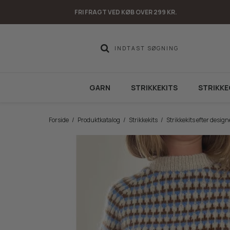
FRI FRAGT VED KØB OVER 299 KR.
GARN
STRIKKEKITS
STRIKKE
Forside
/
Produktkatalog
/
Strikkekits
/
Strikkekits efter design