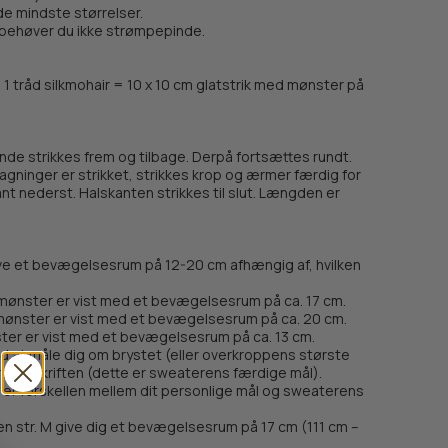
de mindste størrelser.
behøver du ikke strømpepinde.
g 1 tråd silkmohair = 10 x 10 cm glatstrik med mønster på
inde strikkes frem og tilbage. Derpå fortsættes rundt.
ninger er strikket, strikkes krop og ærmer færdig for
kant nederst. Halskanten strikkes til slut. Længden er
ave et bevægelsesrum på 12-20 cm afhængig af, hvilken
ønster er vist med et bevægelsesrum på ca. 17 cm.
ønster er vist med et bevægelsesrum på ca. 20 cm.
er er vist med et bevægelsesrum på ca. 13 cm.
ed at måle dig om brystet (eller overkroppens største
t i opskriften (dette er sweaterens færdige mål).
er forskellen mellem dit personlige mål og sweaterens
l en str. M give dig et bevægelsesrum på 17 cm (111 cm –