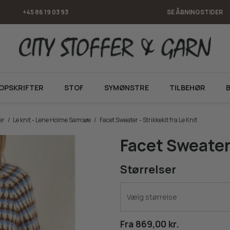
+45 86 19 03 93
SE ÅBNINGSTIDER
OPSKRIFTER
STOF
SYMØNSTRE
TILBEHØR
er
/
Le knit - Lene Holme Samsøe
/
Facet Sweater - Strikkekit fra Le Knit
Facet Sweater 
Størrelser
Vælg størrelse
Fra 869,00 kr.