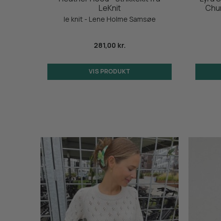
r
LeKnit
Chun
le knit - Lene Holme Samsøe
281,00 kr.
VIS PRODUKT