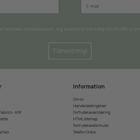
rne tilmeldes nyhedsbrevet. Jeg acepterer samtidig City Stoffer & Garn
Tilmeld mig!
r
Information
Om os
Handelsbetingelser
 Fabrics - AGF
Fortrydelseserklæring
nette
HTML sitemap
Fortrydelsesformular
uches
Telefon Ordre