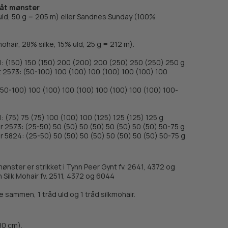
låt mønster
ld, 50 g = 205 m) eller Sandnes Sunday (100%
hair, 28% silke, 15% uld, 25 g = 212 m).
1: (150) 150 (150) 200 (200) 200 (250) 250 (250) 250 g
t 2573: (50-100) 100 (100) 100 (100) 100 (100) 100
(50-100) 100 (100) 100 (100) 100 (100) 100 (100) 100-
1: (75) 75 (75) 100 (100) 100 (125) 125 (125) 125 g
ir 2573: (25-50) 50 (50) 50 (50) 50 (50) 50 (50) 50-75 g
ir 5824: (25-50) 50 (50) 50 (50) 50 (50) 50 (50) 50-75 g
ster er strikket i Tynn Peer Gynt fv. 2641, 4372 og
ilk Mohair fv. 2511, 4372 og 6044
 sammen, 1 tråd uld og 1 tråd silkmohair.
80 cm).