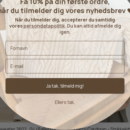
Få 10% på din første ordre,
når du tilmelder dig vores nyhedsbrev

Når du tilmelder dig, accepterer du samtidig
Relaterede produkter
vores
persondatapolitik
. Du kan altid afmelde dig
igen.
Ja tak, tilmeld mig!
Ellers tak.
Sweater 2602_04 i Ballerina
Darcy Cardigan - Strikkekit