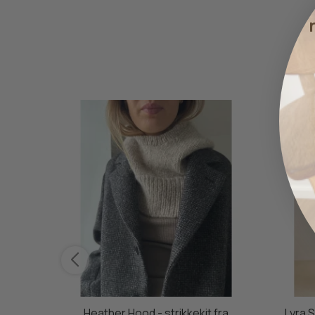
e i blå
Heather Hood - strikkekit fra
Lyra 