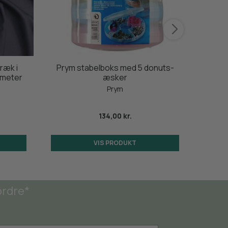
ræk i
Prym stabelboks med 5 donuts-
Onion
5 meter
æsker
krav
Prym
134,00 kr.
VIS PRODUKT
ordre*