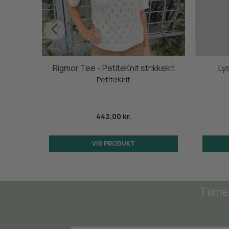
lapper
Rigmor Tee - PetiteKnit strikkekit
Ly
Blå
PetiteKnit
442,00 kr.
VIS PRODUKT
Tilme