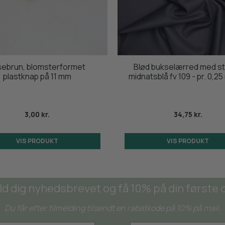
sebrun, blomsterformet
Blød bukselærred med st
plastknap på 11 mm
midnatsblå fv 109 - pr. 0,2
3,00 kr.
34,75 kr.
VIS PRODUKT
VIS PRODUKT
ld dig nyhedsbrevet og få 10% på din første 
Du får efter tilmelding tilsendt en rabatkode på 10% på mail.