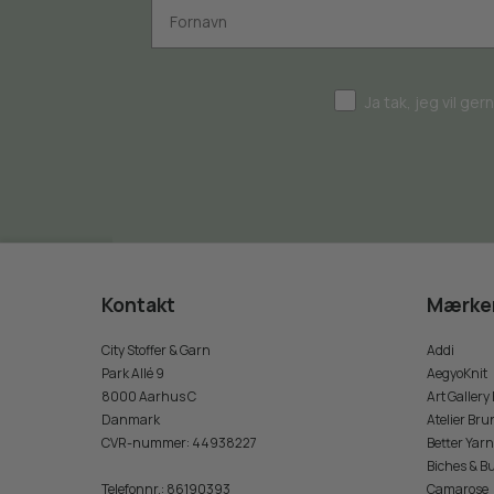
Ja tak, jeg vil ge
Kontakt
Mærke
City Stoffer & Garn
Addi
Park Allé 9
AegyoKnit
8000 Aarhus C
Art Gallery
Danmark
Atelier Bru
CVR-nummer
:
44938227
Better Yarn
Biches & B
Telefonnr.
:
86190393
Camarose