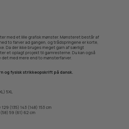
er med et lille grafisk mønster. Mønsteret består af
 med to farver ad gangen, og trådspringene er korte,
ke. Da der ikke bruges meget garn af særligt
er et oplagt projekt til garnresterne. Du kan også
e det med mere end to mønsterfarver.
n og fysisk strikkeopskrift på dansk.
XL) 5XL
) 129 (135) 143 (148) 153 cm
 (58) 59 (61) 62 cm