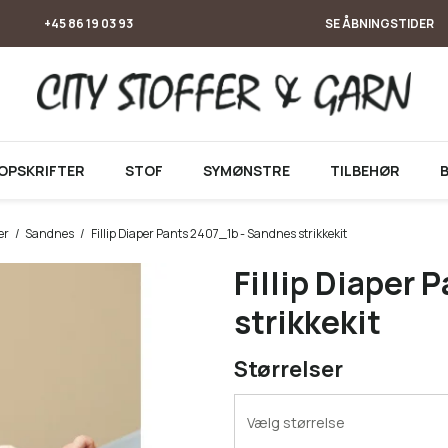
+45 86 19 03 93
SE ÅBNINGSTIDER
OPSKRIFTER
STOF
SYMØNSTRE
TILBEHØR
er
/
Sandnes
/
Fillip Diaper Pants 2407_1b - Sandnes strikkekit
Fillip Diaper
strikkekit
Størrelser
Vælg størrelse