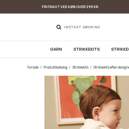
FRI FRAGT VED KØB OVER 299 KR.
GARN
STRIKKEKITS
STRIKKE
Forside
/
Produktkatalog
/
Strikkekits
/
Strikkekits efter design