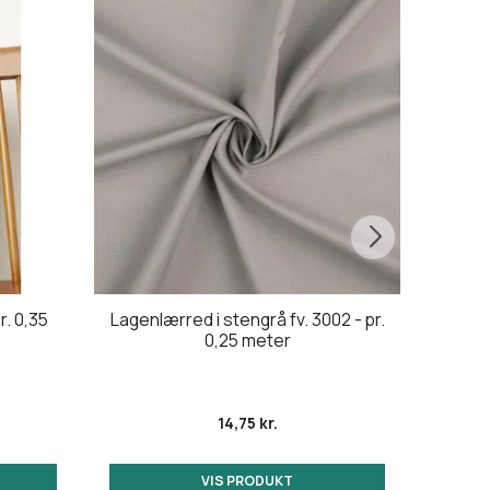
. 0,35
Lagenlærred i stengrå fv. 3002 - pr.
Blø
0,25 meter
midna
14,75 kr.
VIS PRODUKT