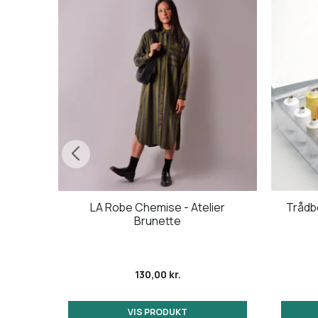
t, 3
LA Robe Chemise - Atelier
Trådbo
Brunette
130,00 kr.
VIS PRODUKT