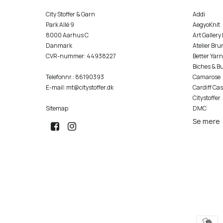
City Stoffer & Garn
Addi
Park Allé 9
AegyoKnit
8000 Aarhus C
Art Gallery
Danmark
Atelier Bru
CVR-nummer
:
44938227
Better Yarn
Biches & B
Telefonnr.
:
86190393
Camarose
E-mail
:
mt@citystoffer.dk
Cardiff Ca
Citystoffer
Sitemap
DMC
Se mere