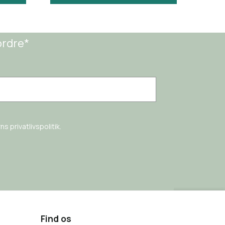
ordre*
s privatlivspolitik.
Find os