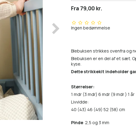
Fra 79,00 kr.
Ingen bedømmelse
Blebuksen strikkes ovenfra og n
Blebuksen er en del af et sæt. O
kyse.
Dette strikkekit indeholder gar
Størrelser:
1 mdr (3 mdr) 6 mdr (9 mdr ) 1 år 
Livvidde:
40 (43) 46 (49) 52 (58) cm
Pinde
2,5 og 3 mm