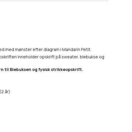
ed med mønster efter diagram i Mandarin Petit.
pskriften inneholder opskrift på sweater, blebukse og
n til Blebuksen og fysisk strikkeopskrift.
(2 år)