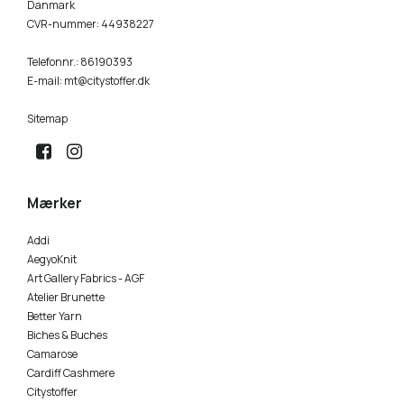
Danmark
CVR-nummer
:
44938227
Telefonnr.
:
86190393
E-mail
:
mt@citystoffer.dk
Sitemap
Mærker
Addi
AegyoKnit
Art Gallery Fabrics - AGF
Atelier Brunette
Better Yarn
Biches & Buches
Camarose
Cardiff Cashmere
Citystoffer