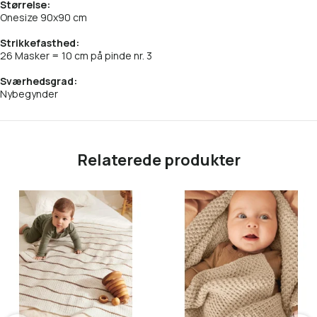
Størrelse:
3511 Pudder-rosa
Onesize 90x90 cm
3591 Chocolate Plum - NY!
Strikkefasthed:
26 Masker = 10 cm på pinde nr. 3
3821 Cardamom
Sværhedsgrad:
Nybegynder
4135 Heritage Red - NY!
4304 Pink Icing
Relaterede produkter
4331 Dusty Pink
4372 Burgundy - NY!
6041 Dusty Blue
6052 Country Blue
6081 Midnight Blue