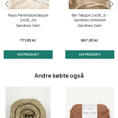
7521 Soft Powder Blu
Pauls Perleribbetæppe
Bie Tæppe 2406_6 -
2406_04
Sandnes strikkekit
7572 Pine
Sandnes Garn
Sandnes Garn
8521 Dusty Light Green
771,00 kr.
667,00 kr.
9564 Matcha - NY!
VIS PRODUKT
VIS PRODUKT
Andre købte også