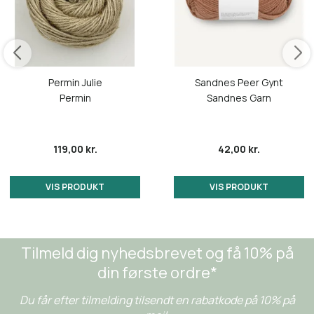
Permin Julie
Sandnes Peer Gynt
Permin
Sandnes Garn
119,00 kr.
42,00 kr.
VIS PRODUKT
VIS PRODUKT
Tilmeld dig nyhedsbrevet og få 10% på
din første ordre*
Du får efter tilmelding tilsendt en rabatkode på 10% på