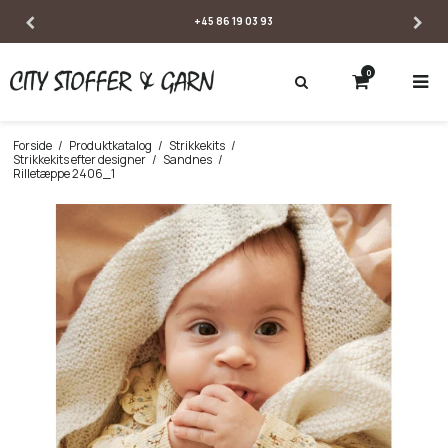
SE ÅBNINGSTIDER
0
Forside
/
Produktkatalog
/
Strikkekits
/
Strikkekits efter designer
/
Sandnes
/
Rilletæppe 2406_1