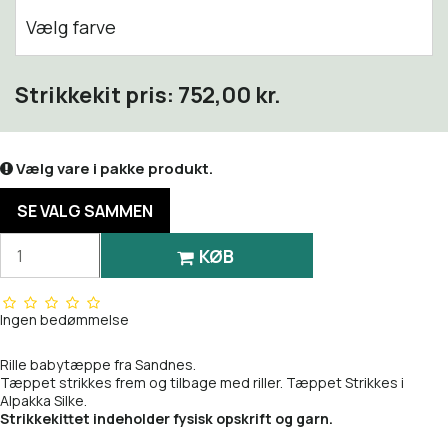
Vælg farve
1002 White
Strikkekit pris:
752,00 kr.
1015 Morning Mist
Vælg vare i pakke produkt.
1042 Grey Melange
SE VALG SAMMEN
1099 Black
KØB
2112 Soft Sunlight - NY!
2511 Almond
Ingen bedømmelse
2521 Sand
Rille babytæppe fra Sandnes.
Tæppet strikkes frem og tilbage med riller. Tæppet Strikkes i
Alpakka Silke.
3161 Acorn
Strikkekittet indeholder fysisk opskrift og garn.