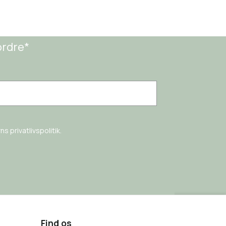
ordre*
s privatlivspolitik.
Find os