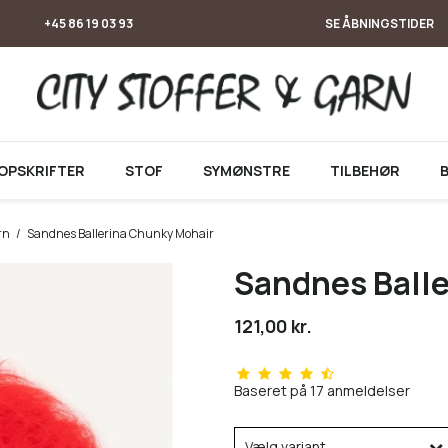
+45 86 19 03 93
SE ÅBNINGSTIDER
OPSKRIFTER
STOF
SYMØNSTRE
TILBEHØR
rn
/
Sandnes Ballerina Chunky Mohair
Sandnes Ball
121,00 kr.
Baseret på
17
anmeldelser
Vælg variant