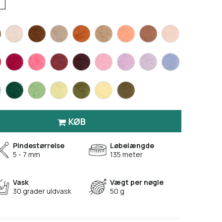
KØB
Pindestørrelse
Løbelængde
5 - 7 mm
135 meter
Vask
Vægt per nøgle
30 grader uldvask
50 g