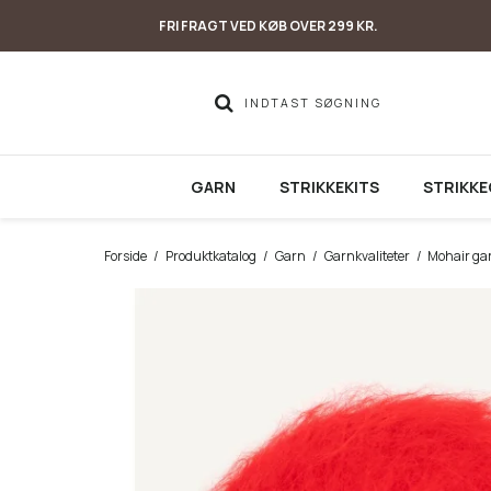
FRI FRAGT VED KØB OVER 299 KR.
GARN
STRIKKEKITS
STRIKKE
Forside
/
Produktkatalog
/
Garn
/
Garnkvaliteter
/
Mohair ga