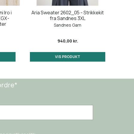
 Iro i
Aria Sweater 2602_05 - Strikkekit
EGX-
fra Sandnes 3XL
ter
Sandnes Garn
940,00 kr.
VIS PRODUKT
ordre*