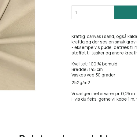
Kraftig canvas i sand, også kal
kraftig og der ses en smuk grov s
- eksempelvis pude, betræk til 
stoffet til tasker og andre kreat
Kvalitet: 100 % bomuld
Bredde: 145 cm
Vaskes ved 30 grader
252g/m2
Vi sælger metervarer pr. 0,25 m.
Hvis du f.eks. gerne vil købe 1 m