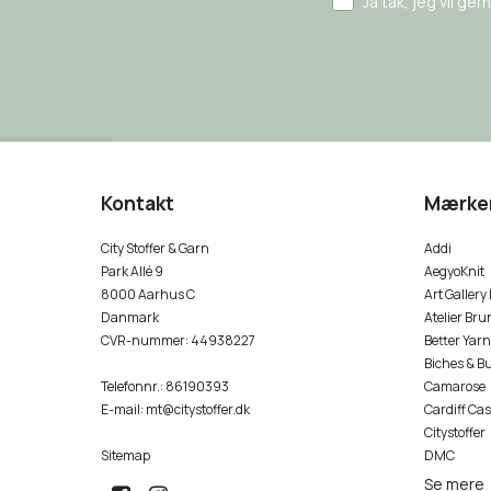
Ja tak, jeg vil ge
Kontakt
Mærke
City Stoffer & Garn
Addi
Park Allé 9
AegyoKnit
8000 Aarhus C
Art Gallery
Danmark
Atelier Bru
CVR-nummer
:
44938227
Better Yarn
Biches & B
Telefonnr.
:
86190393
Camarose
E-mail
:
mt@citystoffer.dk
Cardiff Ca
Citystoffer
Sitemap
DMC
Se mere