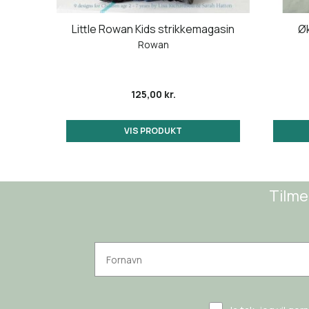
nit
Little Rowan Kids strikkemagasin
Øk
Rowan
125,00 kr.
VIS PRODUKT
Tilme