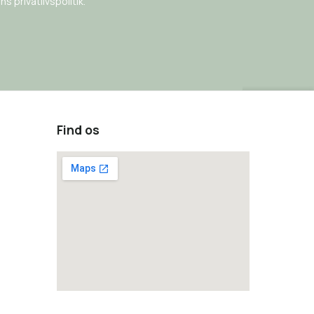
s privatlivspolitik.
Find os
how to embed a google map