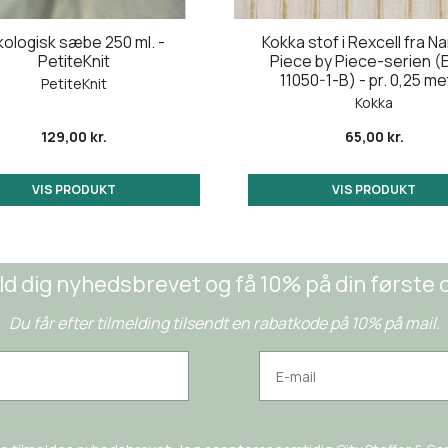
ologisk sæbe 250 ml. -
Kokka stof i Rexcell fra Nani
PetiteKnit
Piece by Piece-serien (
11050-1-B) - pr. 0,25 me
PetiteKnit
Kokka
129,00 kr.
65,00 kr.
VIS PRODUKT
VIS PRODUKT
ld dig nyhedsbrevet og få 10% på din første 
Du får efter tilmelding tilsendt en rabatkode på 10% på mail.