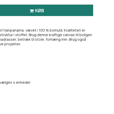
KØB
det halvpanama, vævet i 100 % bomuld. Kvaliteten er
truktur i stoffet. Brug denne kraftige canvas til boligen
madrasser, betræk til stole, forhæng mm. Brug også
ive projekter.
, vælges 4 enheder.