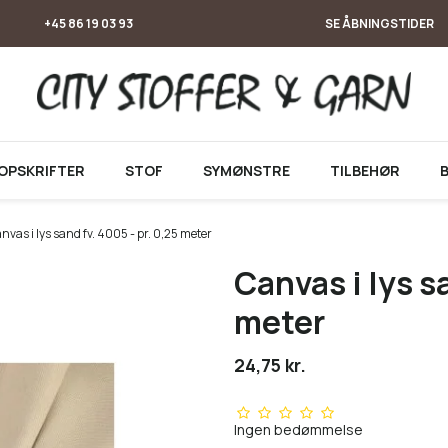
+45 86 19 03 93
SE ÅBNINGSTIDER
OPSKRIFTER
STOF
SYMØNSTRE
TILBEHØR
nvas i lys sand fv. 4005 - pr. 0,25 meter
Canvas i lys sa
meter
24,75 kr.
Ingen bedømmelse