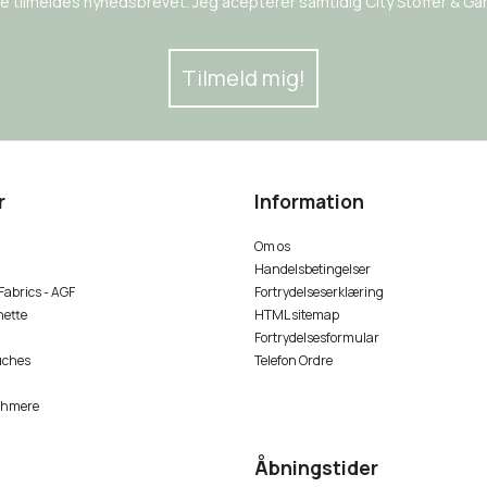
rne tilmeldes nyhedsbrevet. Jeg acepterer samtidig City Stoffer & Garn
Tilmeld mig!
r
Information
Om os
Handelsbetingelser
 Fabrics - AGF
Fortrydelseserklæring
nette
HTML sitemap
Fortrydelsesformular
uches
Telefon Ordre
shmere
Åbningstider