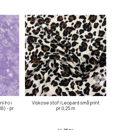
 Iro i
Viskose stof i Leopard små print
Vi
B) - pr.
pr.0,25 m