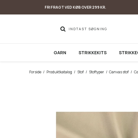
FRI FRAGT VED KØB OVER 299 KR.
GARN
STRIKKEKITS
STRIKKE
Forside
/
Produktkatalog
/
Stof
/
Stoftyper
/
Canvas stof
/
Ca