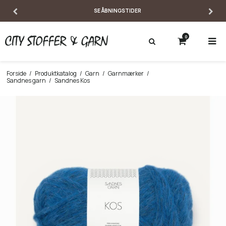
SE ÅBNINGSTIDER
0
Forside
/
Produktkatalog
/
Garn
/
Garnmærker
/
Sandnes garn
/
Sandnes Kos