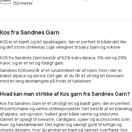
150 meter
Kos fra Sandnes Garn
KOS er et blødt og let alpakkagarn, der er perfekt til både det lille
og det store strikketøj. Lige velegnet til baby, børn og voksne.
KOS fra Sandnes Garn består af 62% baby alpaca, 9% uld og 29%
nylon, og er et let og fyldigt
garn
.
Sandnes KOS består af et rundstrikket rør af nylon, hvor i der er
blæst alpaca og uld ind. Det gør, at du får et utrolig let blowyarn
med en lang løbelængde på trods af tykkelsen.
Hvad kan man strikke af Kos garn fra Sandnes Garn?
Kos fra Sandnes Garn er et utroligt let og blødt garn, der er perfekt
til komfortable og varme strikkeprojekter. Det består af en blanding
af alpaka, uld og nylon, hvilket giver både varme og slidstyrke.
Garnet er oplagt til sweatre, cardigans, sjaler og accessories som
huer og halstørklæder. Det egner sig særligt godt til luftige og
chunky designs, hvor du ønsker en blød og vamset overflade. Kos