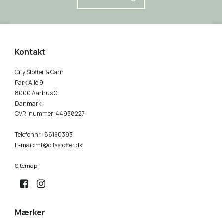
Kontakt
City Stoffer & Garn
Park Allé 9
8000 Aarhus C
Danmark
CVR-nummer
:
44938227
Telefonnr.
:
86190393
E-mail
:
mt@citystoffer.dk
Sitemap
Mærker