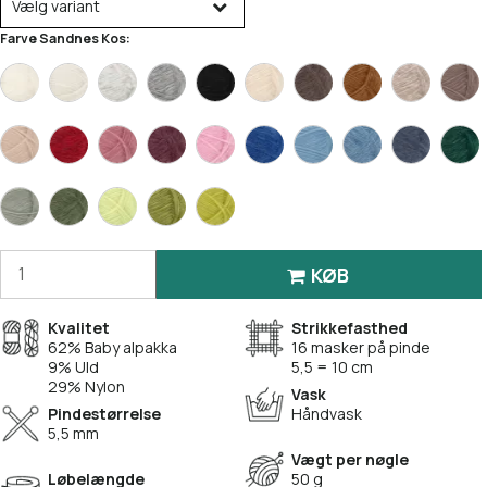
Vælg variant
Farve Sandnes Kos:
KØB
Kvalitet
Strikkefasthed
62% Baby alpakka
16 masker på pinde
9% Uld
5,5 = 10 cm
29% Nylon
Vask
Pindestørrelse
Håndvask
5,5 mm
Vægt per nøgle
Løbelængde
50 g