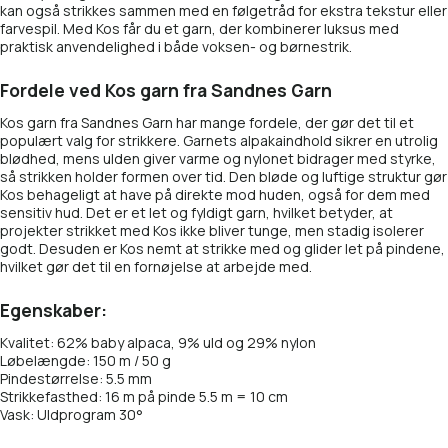
kan også strikkes sammen med en følgetråd for ekstra tekstur eller
farvespil. Med Kos får du et garn, der kombinerer luksus med
praktisk anvendelighed i både voksen- og børnestrik.
Fordele ved Kos garn fra Sandnes Garn
Kos garn fra Sandnes Garn har mange fordele, der gør det til et
populært valg for strikkere. Garnets alpakaindhold sikrer en utrolig
blødhed, mens ulden giver varme og nylonet bidrager med styrke,
så strikken holder formen over tid. Den bløde og luftige struktur gør
Kos behageligt at have på direkte mod huden, også for dem med
sensitiv hud. Det er et let og fyldigt garn, hvilket betyder, at
projekter strikket med Kos ikke bliver tunge, men stadig isolerer
godt. Desuden er Kos nemt at strikke med og glider let på pindene,
hvilket gør det til en fornøjelse at arbejde med.
Egenskaber:
Kvalitet: 62% baby alpaca, 9% uld og 29% nylon
Løbelængde: 150 m / 50 g
Pindestørrelse: 5.5 mm
Strikkefasthed: 16 m på pinde 5.5 m = 10 cm
Vask:
Uldprogram 30°