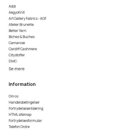
Addi
AegyoKnit
Art Gallery Fabrics - AGF
Atelier Brunette
Better Yarn
Biches & Buches
Camarose
Cardiff Cashmere
Citystoffer
DMC
Se mere
Information
Om os
Handelsbetingelser
Fortrydelseserklæring
HTML sitemap
Fortrydelsesformular
Telefon Ordre